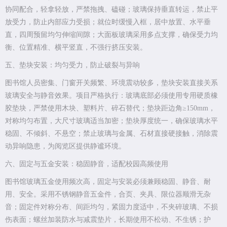
协同配合，轻拿轻放，严禁拖拽、磕碰；玻璃保持垂直转运，禁止平
放受力，防止内部应力受损；就位时缓慢入框，居中放置、水平垂
直，四周预留均匀伸缩间隙；大面板玻璃采用多点支撑，确保受力均
衡、位置精准、横平竖直，不强行挤压安装。
五、垫块安装：均匀受力，防止破裂与异响
图书馆人员密集、门窗开关频繁、环境震动较多，垫块安装直接关系
玻璃安全与静音效果。项目严格执行：玻璃底部必须使用专用硬质橡
胶垫块，严禁使用木块、塑料片、碎石替代；垫块距边角≥150mm，
对称均匀布置，大尺寸玻璃适当加密；垫块厚度统一，确保玻璃水平
稳固、不倾斜、不悬空；禁止玻璃与金属、石材直接硬接触，消除震
动异响隐患，为阅览区提供静谧环境。
六、固定与五金安装：稳固静音，适配校园高频使用
图书馆玻璃五金使用频次高，固定与安装必须兼顾稳固、静音、耐
用、安全。采用不锈钢静音五金件，合页、夹具、限位器顺滑无杂
音；固定件对称分布、间距均匀，紧固力度适中，不夹碎玻璃、不损
伤表面；螺丝加装防水与减震垫片，长期使用不松动、不生锈；护