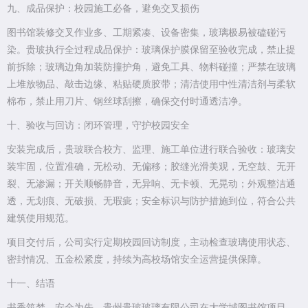
九、成品保护：校园施工必备，避免交叉损伤
图书馆装修交叉作业多、工期紧凑、设备密集，玻璃极易被磕碰污
染。贵玻执行全过程成品保护：玻璃保护膜保留至验收完成，禁止提
前拆除；玻璃边角加装防撞护角，避免工具、物料碰撞；严禁在玻璃
上堆放物品、敲击边缘、粘贴硬质胶带；清洁使用中性清洁剂与柔软
棉布，禁止用刀片、钢丝球刮擦，确保交付时通透洁净。
十、验收与回访：闭环管理，守护校园安全
安装完成后，贵玻联合校方、监理、施工单位进行联合验收：玻璃安
装牢固，位置准确，无松动、无偏移；胶缝光滑美观，无空鼓、无开
裂、无渗漏；开关顺畅静音，无异响、无卡顿、无晃动；外观整洁通
透，无划痕、无破损、无瑕疵；安全标识与防护措施到位，符合公共
建筑使用规范。
项目交付后，公司实行定期校园回访制度，主动检查玻璃使用状态、
密封情况、五金松紧度，持续为高校场馆安全运营提供保障。
十一、结语
书香筑梦，安全为先。贵州贵玻玻璃有限公司在大学城图书馆项目