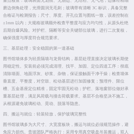
重点核查：玻璃表面无划痕、无崩边、无结石、无气泡；边缘经精细
磨边倒角处理，光滑圆润无毛刺；玻璃带有清晰 3C 标识，具备完整
合格证与检测报告；尺寸、厚度、开孔位置与图纸一致，误差控制在
±1mm 以内；大规格玻璃额外检查平整度与应力均匀性，从源头杜绝
后期自爆风险。对护栏、隔断等安全关键部位玻璃，进行二次复核，
确保强度与厚度符合规范要求。
三、基层处理：安全稳固的第一道基础
图书馆墙体多为轻质隔墙与龙骨结构，基层处理直接决定玻璃长期使
用稳定性。安装前必须完成清理、找平、加固、定位四道工序：彻底
清除墙面、地面浮灰、砂浆、杂物，保证接触面干净干燥；检查墙体
垂直度、平整度，对空鼓、松动基层进行加固修复；预埋件、限位
槽、五金基座定位精准，固定牢固无松动；护栏、落地窗部位做好承
重基层处理，满足风荷载与撞击荷载要求。基层不合格坚决不施工，
从根源避免玻璃松动、晃动、脱落等隐患。
四、搬运与就位：轻装轻放，保护玻璃完整性
图书馆玻璃多为大尺寸、大宽度板块，搬运与就位必须规范操作，避
免应力损伤。贵玻团队严格执行：采用专用真空吸盘吊装搬运，双人