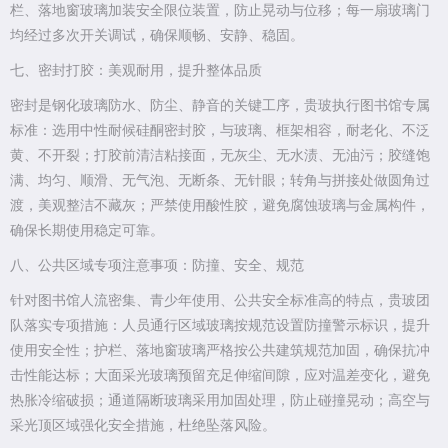
栏、落地窗玻璃加装安全限位装置，防止晃动与位移；每一扇玻璃门
均经过多次开关调试，确保顺畅、安静、稳固。
七、密封打胶：美观耐用，提升整体品质
密封是钢化玻璃防水、防尘、静音的关键工序，贵玻执行图书馆专属
标准：选用中性耐候硅酮密封胶，与玻璃、框架相容，耐老化、不泛
黄、不开裂；打胶前清洁粘接面，无灰尘、无水渍、无油污；胶缝饱
满、均匀、顺滑、无气泡、无断条、无针眼；转角与拼接处做圆角过
渡，美观整洁不藏灰；严禁使用酸性胶，避免腐蚀玻璃与金属构件，
确保长期使用稳定可靠。
八、公共区域专项注意事项：防撞、安全、规范
针对图书馆人流密集、青少年使用、公共安全标准高的特点，贵玻团
队落实专项措施：人员通行区域玻璃按规范设置防撞警示标识，提升
使用安全性；护栏、落地窗玻璃严格按公共建筑规范加固，确保抗冲
击性能达标；大面采光玻璃预留充足伸缩间隙，应对温差变化，避免
热胀冷缩破损；通道隔断玻璃采用加固处理，防止碰撞晃动；高空与
采光顶区域强化安全措施，杜绝坠落风险。