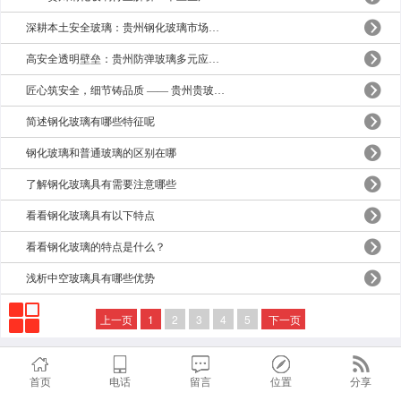
深耕本土安全玻璃：贵州钢化玻璃市场趋势、场景化应用与贵玻玻璃品质深耕之路
高安全透明壁垒：贵州防弹玻璃多元应用与精细化安装技术规范，贵玻玻璃护航本土重点场景安防
匠心筑安全，细节铸品质 —— 贵州贵玻钢化玻璃安装全流程标准细节解析
简述钢化玻璃有哪些特征呢
钢化玻璃和普通玻璃的区别在哪
了解钢化玻璃具有需要注意哪些
看看钢化玻璃具有以下特点
看看钢化玻璃的特点是什么？
浅析中空玻璃具有哪些优势
上一页
1
2
3
4
5
下一页
首页
电话
留言
位置
分享