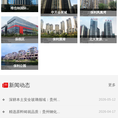
维也纳国际...
中天会展城
保利凤凰湾
保税区
保利溪湖
北大资源、...
保利公园
新闻动态
更多
深耕本土安全玻璃领域：贵州...
2026-05-12
精选原料铸就品质：贵州钢化...
2026-04-17