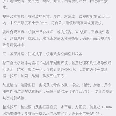
胶）连续饱满，无气泡、断胶、开裂，四角密封严密，杜绝漏气渗
水。
规格尺寸复核：核对玻璃尺寸、厚度、对角线，误差控制在 ±1.5mm
内；中空层厚度不小于 9mm，符合公共建筑玻璃幕墙规范要求。
资料合规审查：核验产品合格证、检测报告、3C 认证，重点核查露
点、遮阳系数、抗风压、水气密封耐久性等指标，确保产品合规适配
政务建筑标准。
三、基层处理：防潮找平，筑牢政务空间密封根基
总工会大楼墙体与窗框长期处于潮湿环境，基层处理不到位易导致后
期渗水、结雾、玻璃松动，直接影响办公环境。安装前必须完成清
理、找平、加固、防潮、防腐五道工序：
彻底清洁：清除窗框、窗洞及龙骨内砂浆、浮尘、油污、杂物，用专
用中性清洁剂擦拭接触面，确保干燥洁净（湿度≤75%），防止杂质影
响密封胶粘接。
精准找平：检查洞口及窗框垂直度、水平度、方正度，偏差超 1.5mm
时精准修整；复核窗框抗风压与承重能力，确保基层平整牢固。