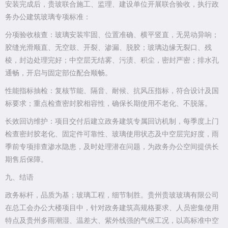
安装完成后，贵玻联合施工、监理、建设单位开展联合验收，执行政
务办公建筑玻璃专项标准：
分项验收核查：玻璃安装牢固、位置准确、横平竖直，无晃动异响；
胶缝光滑顺直、无空鼓、开裂、渗漏、脱胶；玻璃边缘无裂口、残
棱，封边处理完好；中空层无结雾、污渍、积尘，密封严密；排水孔
通畅，开启与固定部位配合顺畅。
性能指标抽检：复核节能、隔音、耐候、抗风压指标，符合设计及国
标要求；重点检查密封胶相容性，确保长期使用不老化、不脱落。
长效回访维护：项目交付后建立政务建筑专属回访机制，每季度上门
检查密封胶老化、固定件可靠性、玻璃使用状态及中空层完好度，雨
季前专项排查渗水隐患，及时处理潜在问题，为政务办公空间提供长
期售后保障。
九、结语
政务标杆，品质为基；玻璃工程，细节制胜。贵州贵玻玻璃有限公司
在总工会办公大楼项目中，针对政务建筑高规格要求、人员密集使用
特点及贵州多雨潮湿、温差大、紫外线强的气候工况，以高标准中空