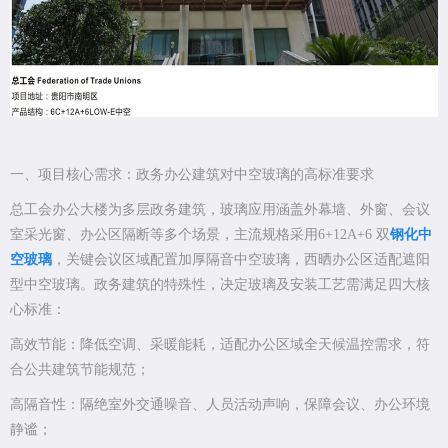
一、项目核心需求：政务办公建筑对中空玻璃的高标准要求
总工会办公大楼为多层政务建筑，玻璃应用涵盖外幕墙、外窗、会议
室采光窗、办公区隔断等多个场景，主流规格采用6+12A+6 双
钢化中
空玻璃
，关键会议区域配置加厚隔音中空玻璃，西晒办公区适配遮阳
型中空玻璃。政务建筑的特殊性，决定玻璃及安装工艺需满足四大核
心标准：
高效节能：降低空调、采暖能耗，适配办公区域全天候温控需求，符
合公共建筑节能规范；
高隔音性：隔绝室外交通噪音、人员活动声响，保障会议、办公环境
静谧；