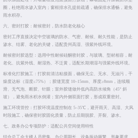
圈，杜绝雨水渗入室内；窗框排水孔提前疏通，确保排水通畅，避免
雨水积存。
六、密封打胶：耐候密封，防水防老化核心
密封工序直接决定中空玻璃的防水、气密、耐候、耐久性能，是防止
渗水、结雾、老化的关键，适配贵州高湿、强紫外线环境。
耐候密封胶选型：选用中性耐候硅酮密封胶，与玻璃、型材相容，耐
老化、抗紫外线、耐湿热、不泛黄，适配长期潮湿与强紫外线环境。
标准化打胶施工：打胶前清洁粘接面，确保无尘、无水、无油污，干
燥度达标（湿度≤75%）；胶缝宽度 10–15mm、厚度≥8mm，连续顺
滑、无气泡、断胶、针眼；室外胶缝做外低内高防水倾角（45° 斜
坡），避免雨水积水倒灌；室内外侧双面打胶，形成双重密封。
施工环境管控：打胶环境温度控制在 5–35℃，避开雨天、高湿、大风
时段施工，确保密封胶固化质量，防止后期脱胶、开裂、渗水。
七、政务办公专项防护：适配公共空间使用特性
结合总工会大楼人员密集、办公周期长、设备振动频繁、形象要求