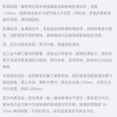
防潮加固：窗框周边及外墙接触面涂刷耐候防潮涂层，宽度
≥150mm，阻断墙体渗水与湿气侵入中空层；对松动、变形的窗框连
接件加固，增强稳固性。
防腐处理：金属固定件、龙骨提前做防腐除锈处理，涂刷环氧富锌底
漆，适配潮湿环境防锈蚀，避免锈蚀污染玻璃或影响固定强度。
四、定位与垫块安装：受力均衡，防破损防异响
总工会大楼门窗启闭频繁、设备运行有振动，玻璃自重较大，垫块安
装不当易导致玻璃应力破损、密封失效、晃动异响，影响办公与会议
体验。
专用垫块选型：采用耐老化氯丁橡胶垫块，邵氏硬度适配玻璃自重与
振动荷载，禁止木块、塑料片替代；垫块距边角≥150mm，沿受力点
均匀布置，间距≤200mm。
受力均衡安装：垫块厚度一致，确保玻璃水平居中、垂直受力均匀，
避免单点应力集中导致玻璃炸裂或密封层开裂；玻璃四周预留 10–
15mm 伸缩间隙，不强行挤压，应对温差形变与风压冲击。