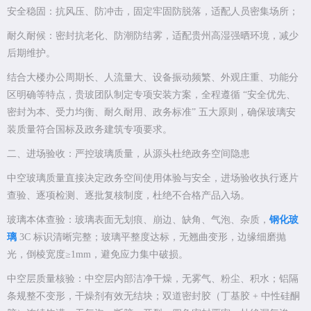
安全稳固：抗风压、防冲击，固定牢固防脱落，适配人员密集场所；
耐久耐候：密封抗老化、防潮防结雾，适配贵州高湿强晒环境，减少
后期维护。
结合大楼办公周期长、人流量大、设备振动频繁、外观庄重、功能分
区明确等特点，贵玻团队制定专项安装方案，全程遵循 “安全优先、
密封为本、受力均衡、耐久耐用、政务标准” 五大原则，确保玻璃安
装质量符合国标及政务建筑专项要求。
二、进场验收：严控玻璃质量，从源头杜绝政务空间隐患
中空玻璃质量直接决定政务空间使用体验与安全，进场验收执行逐片
查验、逐项检测、逐批复核制度，杜绝不合格产品入场。
玻璃本体查验：玻璃表面无划痕、崩边、缺角、气泡、杂质，
钢化玻
璃
3C 标识清晰完整；玻璃平整度达标，无翘曲变形，边缘细磨抛
光，倒棱宽度≥1mm，避免应力集中破损。
中空层质量核验：中空层内部洁净干燥，无雾气、粉尘、积水；铝隔
条规整不变形，干燥剂有效无结块；双道密封胶（丁基胶 + 中性硅酮