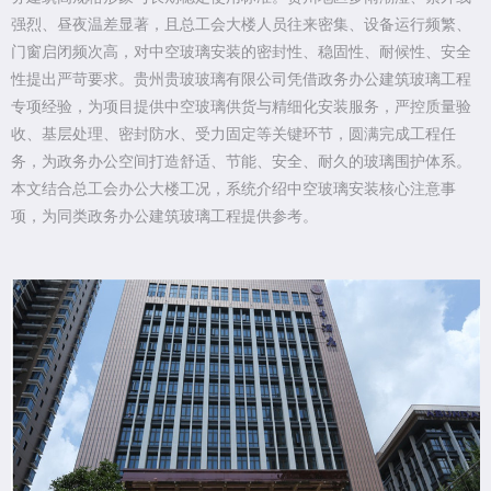
强烈、昼夜温差显著，且总工会大楼人员往来密集、设备运行频繁、
门窗启闭频次高，对中空玻璃安装的密封性、稳固性、耐候性、安全
性提出严苛要求。贵州贵玻玻璃有限公司凭借政务办公建筑玻璃工程
专项经验，为项目提供中空玻璃供货与精细化安装服务，严控质量验
收、基层处理、密封防水、受力固定等关键环节，圆满完成工程任
务，为政务办公空间打造舒适、节能、安全、耐久的玻璃围护体系。
本文结合总工会办公大楼工况，系统介绍中空玻璃安装核心注意事
项，为同类政务办公建筑玻璃工程提供参考。