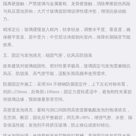
隔离硬接触：严禁玻璃与金属窗框、龙骨硬接触，消除摩擦损伤风险
与风压震动异响；大尺寸玻璃底部增设弹性缓冲垫，增强抗振动能
力。
精准定位：玻璃缓慢放入框内，轻拿轻放，调整水平度、垂直度，确
保横平竖直、居中受力；中空层洁净面朝向室内，保障长期隔音节能
效果。
五、固定与发泡填充：稳固气密，抗风压防脱落
政务建筑对玻璃稳固性、密封性要求极高，玻璃固定与发泡需兼顾抗
风压、防脱落、高气密节能，适配长期高频率使用需求。
防腐固定件施工：采用304 不锈钢防腐固定件，上下左右对称布置，
间距≤250mm，距角部≤100mm；固定力度轻柔适中，避免刚性夹紧损
伤玻璃边缘，预留微量形变空间。
高密度发泡填充：窗框与洞口间隙用高密度聚氨酯发泡剂饱满填充，
无空洞、断层，固化后平整裁切，闭孔率≥90%，增强气密、水密、隔
音保温性能；发泡剂不得挤压玻璃，防止移位或密封错位。
防水加固处理：外墙窗框发泡层预留打胶槽，幕墙固定件加装防水垫