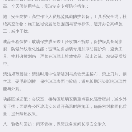
高、全天候使用特点，贵玻制定专项防护措施：
施工安全防护：高空作业人员规范佩戴防护装备，工具系安全绳，杜
绝高空坠物；施工区域设置硬质围挡与警示标识，避开办公高峰施
工，减少干扰。
成品全程保护：玻璃保护膜至竣工验收前不拆除，保护膜具备耐撕
裂、防紫外线老化性能；玻璃边角加装专用加厚防撞护角，避免工
具、物料碰撞划伤；严禁在玻璃上堆放物品、敲击边缘、粘贴硬质胶
带。
清洁规范管控：清洁时用中性清洁剂与柔软无尘棉布，禁止刀片、钢
丝球、硬毛刷刮擦，保护玻璃表面与胶缝；避免长期污染影响玻璃性
能与外观。
功能区域适配：会议室、接待区玻璃安装重点强化隔音密封，减少外
界干扰；西晒办公区玻璃安装避开高温时段施工，确保密封胶固化质
量，提升隔热效果。
八、验收与回访：闭环管控，保障政务空间长期安全耐久