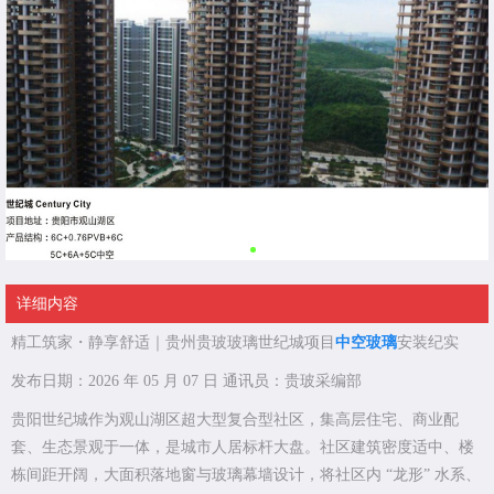
详细内容
精工筑家・静享舒适｜贵州贵玻玻璃世纪城项目
中空玻璃
安装纪实
发布日期：2026 年 05 月 07 日 通讯员：贵玻采编部
贵阳世纪城作为观山湖区超大型复合型社区，集高层住宅、商业配
套、生态景观于一体，是城市人居标杆大盘。社区建筑密度适中、楼
栋间距开阔，大面积落地窗与玻璃幕墙设计，将社区内 “龙形” 水系、