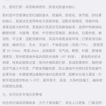
六、密封打胶：高层耐候密封，防老化防渗水核心
密封是中空玻璃在世纪城防渗水、防漏风、防老化、保节能、防结雾
的核心，直接决定使用寿命与居家体验，适配长期潮湿、强紫外线、
昼夜温差大的环境。贵玻执行高层住宅高耐候标准：选用中性耐候硅
酮密封胶，与玻璃、型材、中空密封层相容，耐老化、抗紫外线、耐
湿热、不泛黄，适配强紫外线、高湿与昼夜温差环境；打胶前清洁粘
接面，确保无尘、无水、无油污，干燥度达标（湿度≤75%）；胶缝宽
度 10–15mm、厚度≥8mm，连续顺滑、无气泡、断胶、针眼，胶缝饱
满密实；室外胶缝做外低内高防水倾角（45° 斜坡），避免雨水积水
倒灌，转角处圆角过渡；室内外侧双面打胶，形成双重密封，隔绝潮
湿空气侵入中空层；严禁使用酸性胶，防止腐蚀中空密封层导致漏气
起雾失效；外露玻璃边缘额外做封边胶处理，阻断水分侵入通道；打
胶环境温度控制在 5–35℃，避开雨天、高湿、大风时段施工，确保密
封胶固化质量。
七、住宅社区专项注意事项
结合世纪城高层楼栋多、大尺寸落地窗广、居住人口密集、门窗启闭