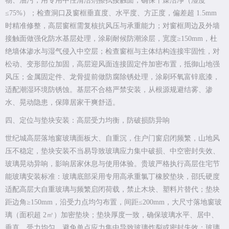
物、油污，用专用中性清洁剂擦拭接触面，确保干燥洁净（湿度
≤75%）；检查洞口及窗框垂直度、水平度、方正度，偏差超 1.5mm
时精准修整，高层窗框需复核抗风压与承重能力；对窗框周边及外墙
接触面做强化防水基层处理，涂刷耐候防潮涂层，宽度≥150mm，杜
绝墙体渗水与湿气侵入中空层；检查窗框与主体结构连接牢固性，对
松动、变形部位加固，高层迎风面连接固定件加密布置，抵御山地强
风压；金属固定件、龙骨提前做防腐除锈处理，涂刷环氧富锌底漆，
适配潮湿环境防锈蚀。基层不合格严禁安装，从根源规避结雾、渗
水、晃动隐患，保障居家干爽舒适。
四、定位与垫块安装：高层受力均衡，防破损防异响
世纪城高层落地窗玻璃面板大、自重沉，住户门窗启闭频繁，山地风
压不稳定，垫块安装不当易导致玻璃应力集中破损、中空密封失效、
玻璃晃动异响，影响居家休息与使用体验。贵玻严格执行高层住宅节
能玻璃安装标准：玻璃底部采用专用高承重氯丁橡胶垫块，邵氏硬度
适配高层大自重玻璃与频繁启闭荷载，禁止木块、塑料片替代；垫块
距边角≥150mm，沿受力点均匀布置，间距≤200mm，大尺寸落地窗玻
璃（面积超 2㎡）加密垫块；垫块厚度一致，确保玻璃水平、居中、
垂直，受力均匀，避免单点应力集中导致玻璃炸裂或密封失效；玻璃