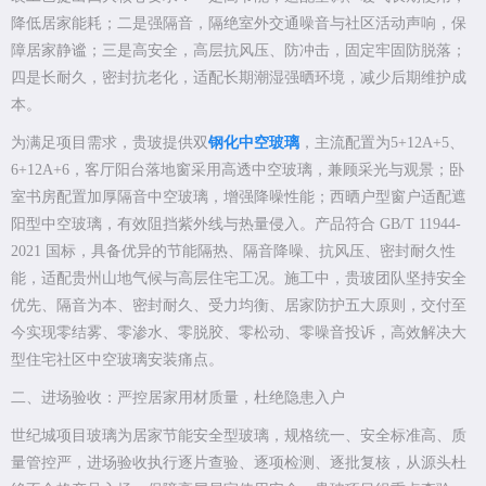
降低居家能耗；二是强隔音，隔绝室外交通噪音与社区活动声响，保
障居家静谧；三是高安全，高层抗风压、防冲击，固定牢固防脱落；
四是长耐久，密封抗老化，适配长期潮湿强晒环境，减少后期维护成
本。
为满足项目需求，贵玻提供双
钢化中空玻璃
，主流配置为5+12A+5、
6+12A+6，客厅阳台落地窗采用高透中空玻璃，兼顾采光与观景；卧
室书房配置加厚隔音中空玻璃，增强降噪性能；西晒户型窗户适配遮
阳型中空玻璃，有效阻挡紫外线与热量侵入。产品符合 GB/T 11944-
2021 国标，具备优异的节能隔热、隔音降噪、抗风压、密封耐久性
能，适配贵州山地气候与高层住宅工况。施工中，贵玻团队坚持安全
优先、隔音为本、密封耐久、受力均衡、居家防护五大原则，交付至
今实现零结雾、零渗水、零脱胶、零松动、零噪音投诉，高效解决大
型住宅社区中空玻璃安装痛点。
二、进场验收：严控居家用材质量，杜绝隐患入户
世纪城项目玻璃为居家节能安全型玻璃，规格统一、安全标准高、质
量管控严，进场验收执行逐片查验、逐项检测、逐批复核，从源头杜