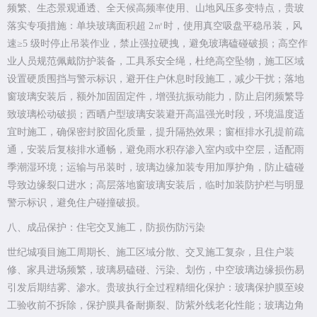
频繁、生态景观通透、全天候高频率使用、山地风压多变特点，贵玻
落实专项措施：单块玻璃面积超 2㎡时，使用真空吸盘平稳吊装，风
速≥5 级时停止吊装作业，禁止强拉硬拽，避免玻璃磕碰破损；高空作
业人员规范佩戴防护装备，工具系安全绳，杜绝高空坠物，施工区域
设置硬质围挡与警示标识，避开住户休息时段施工，减少干扰；落地
窗玻璃安装后，额外加固固定件，增强抗振动能力，防止启闭频繁导
致玻璃松动破损；西晒户型玻璃安装避开高温强光时段，环境温度适
宜时施工，确保密封胶固化质量，提升隔热效果；窗框排水孔提前疏
通，安装后复核排水通畅，避免雨水积存渗入室内或中空层，适配雨
季潮湿环境；运输与吊装时，玻璃边缘加装专用加厚护角，防止磕碰
导致边缘裂口进水；高层落地窗玻璃安装后，临时加装防护栏与明显
警示标识，避免住户碰撞破损。
八、成品保护：住宅交叉施工，防损伤防污染
世纪城项目施工周期长、施工区域分散、交叉施工复杂，且住户装
修、家具进场频繁，玻璃易磕碰、污染、划伤，中空玻璃边缘损伤易
引发后期结雾、渗水。贵玻执行全过程精细化保护：玻璃保护膜至竣
工验收前不拆除，保护膜具备耐撕裂、防紫外线老化性能；玻璃边角