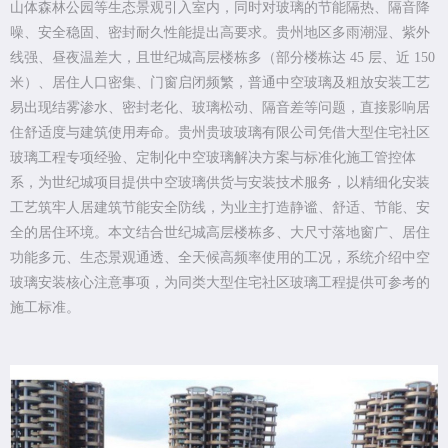
山体森林公园等生态景观引入室内，同时对玻璃的节能隔热、隔音降
噪、安全稳固、密封耐久性能提出高要求。贵州地区多雨潮湿、紫外
线强、昼夜温差大，且世纪城高层楼栋多（部分楼栋达 45 层、近 150
米）、居住人口密集、门窗启闭频繁，普通中空玻璃及粗放安装工艺
易出现结雾渗水、密封老化、玻璃松动、隔音差等问题，直接影响居
住舒适度与建筑使用寿命。贵州贵玻玻璃有限公司凭借大型住宅社区
玻璃工程专项经验、定制化中空玻璃解决方案与标准化施工管控体
系，为世纪城项目提供中空玻璃供货与安装技术服务，以精细化安装
工艺筑牢人居建筑节能安全防线，为业主打造静谧、舒适、节能、安
全的居住环境。本文结合世纪城高层楼栋多、大尺寸落地窗广、居住
功能多元、生态景观通透、全天候高频率使用的工况，系统介绍中空
玻璃安装核心注意事项，为同类大型住宅社区玻璃工程提供可参考的
施工标准。