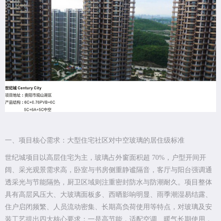
一、项目核心需求：大型住宅社区对中空玻璃的居住级标准
世纪城项目以高层住宅为主，玻璃占外窗面积超 70%，户型开间开
阔、采光观景需求高，卧室与书房侧重静谧隔音，客厅与阳台强调通
透采光与节能隔热，厨卫区域则注重密封防水与防潮耐久。项目整体
具有高层风压大、大玻璃面板多、西晒影响明显、雨季潮湿易结露、
住户启闭频繁、人员流动密集、长期高负荷使用等特点，对玻璃及安
装工艺提出四大核心要求：一是高节能，适配空调、暖气长期使用，