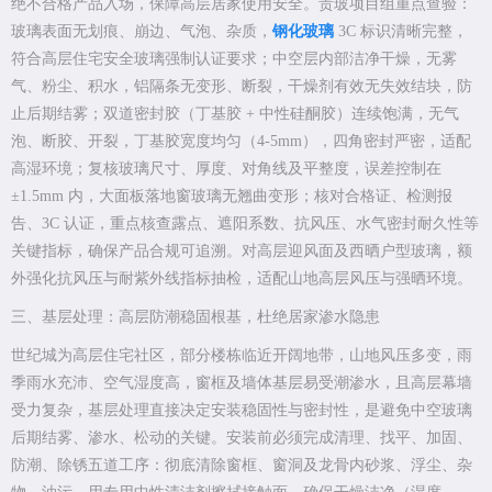
绝不合格产品入场，保障高层居家使用安全。贵玻项目组重点查验：
玻璃表面无划痕、崩边、气泡、杂质，
钢化玻璃
3C 标识清晰完整，
符合高层住宅安全玻璃强制认证要求；中空层内部洁净干燥，无雾
气、粉尘、积水，铝隔条无变形、断裂，干燥剂有效无失效结块，防
止后期结雾；双道密封胶（丁基胶 + 中性硅酮胶）连续饱满，无气
泡、断胶、开裂，丁基胶宽度均匀（4-5mm），四角密封严密，适配
高湿环境；复核玻璃尺寸、厚度、对角线及平整度，误差控制在
±1.5mm 内，大面板落地窗玻璃无翘曲变形；核对合格证、检测报
告、3C 认证，重点核查露点、遮阳系数、抗风压、水气密封耐久性等
关键指标，确保产品合规可追溯。对高层迎风面及西晒户型玻璃，额
外强化抗风压与耐紫外线指标抽检，适配山地高层风压与强晒环境。
三、基层处理：高层防潮稳固根基，杜绝居家渗水隐患
世纪城为高层住宅社区，部分楼栋临近开阔地带，山地风压多变，雨
季雨水充沛、空气湿度高，窗框及墙体基层易受潮渗水，且高层幕墙
受力复杂，基层处理直接决定安装稳固性与密封性，是避免中空玻璃
后期结雾、渗水、松动的关键。安装前必须完成清理、找平、加固、
防潮、除锈五道工序：彻底清除窗框、窗洞及龙骨内砂浆、浮尘、杂