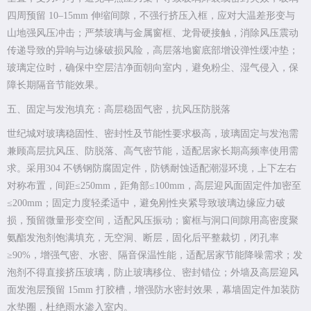
四周预留 10–15mm 伸缩间隙，不强行挤压入框，应对大温差形变与
山地强风压冲击；严禁玻璃与金属窗框、龙骨硬接触，消除风压震动
传递导致的异响与边缘破损风险，高层落地窗底部增设弹性缓冲垫；
玻璃定位时，确保中空层洁净面朝向室内，避免粉尘、湿气侵入，保
障长期隔音节能效果。
五、固定与发泡填充：高层稳固气密，抗风压防脱落
世纪城对玻璃稳固性、密封性及节能性要求极高，玻璃固定与发泡需
兼顾高层抗风压、防脱落、高气密节能，适配居家长期高频率使用需
求。采用304 不锈钢防腐固定件，防锈耐蚀适配潮湿环境，上下左右
对称布置，间距≤250mm，距角部≤100mm，高层迎风面固定件加密至
≤200mm；固定力度轻柔适中，避免刚性夹紧导致玻璃边缘应力破
损，预留微量形变空间，适配风压振动；窗框与洞口间隙用高密度聚
氨酯发泡剂饱满填充，无空洞、断层，固化后平整裁切，闭孔率
≥90%，增强气密、水密、隔音保温性能，适配居家节能降噪需求；发
泡剂不得直接挤压玻璃，防止玻璃移位、密封错位；外墙及高层迎风
面发泡层预留 15mm 打胶槽，增强防水密封效果，幕墙固定件加装防
水垫圈，杜绝雨水渗入室内。