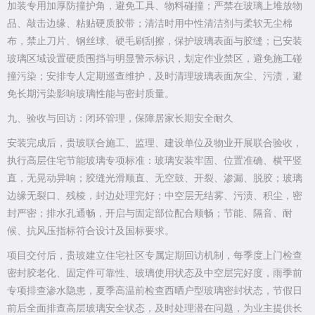
加装专用加厚防撞护角，避免工具、物料碰撞；严禁在玻璃上堆放物
品、敲击边缘、粘贴硬质胶带；清洁时用中性清洁剂与柔软无尘棉
布，禁止刀片、钢丝球、硬毛刷刮擦，保护玻璃表面与胶缝；已安装
玻璃区域设置硬质围挡与明显警示标识，划定作业禁区，避免施工碰
撞污染；安排专人定期巡查维护，及时清理玻璃表面灰尘、污渍，避
免长期污染影响玻璃性能与密封质量。
九、验收与回访：闭环管理，保障居家长期安全耐久
安装完成后，贵玻联合施工、监理、建设单位及物业开展联合验收，
执行高层住宅节能玻璃专项标准：玻璃安装牢固、位置准确、横平竖
直，无晃动异响；胶缝光滑顺直、无空鼓、开裂、渗漏、脱胶；玻璃
边缘无裂口、残棱，封边处理完好；中空层无结雾、污渍、积尘，密
封严密；排水孔通畅，开启与固定部位配合顺畅；节能、隔音、耐
候、抗风压指标符合设计及国标要求。
项目交付后，贵玻建立住宅社区专属定期回访机制，每季度上门检查
密封胶老化、固定件可靠性、玻璃使用状态及中空层完好度，雨季前
专项排查渗水隐患，夏季高温前检查西晒户型玻璃密封状态，节假日
前后全面排查高层玻璃安全状态，及时处理潜在问题，为业主提供长