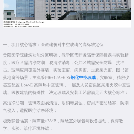
一、项目核心需求：医教建筑对中空玻璃的高标准定位
贵阳医学院建筑功能分区明确，教学区需静谧隔音保障授课与实验精
度，医疗区需洁净防潮、易清洁消毒，公共区域需安全防爆、抗冲
击。玻璃应用覆盖外幕墙、实验室窗、病房窗、走廊采光窗、图书馆
落地窗等场景，主流采用6+12A+6 双
钢化中空玻璃
，实验室、精密仪
器室配置 Low-E 高隔热中空玻璃，一层及人员密集区采用夹胶中空玻
璃。医教建筑的特殊性，决定玻璃及安装工艺需满足五大核心标准：
高洁净防潮：玻璃表面易清洁、耐消毒腐蚀，密封严密防结雾、防潮
气侵入，适配医疗洁净环境；
极致静音隔震：隔声量≥38dB，隔绝室外噪音与设备振动，保障教
学、实验、诊疗环境静谧；