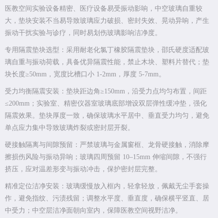
医教空间实验设备精密、医疗设备易受振动影响，中空玻璃自重较
大，垫块安装不当易导致玻璃应力破损、密封失效、晃动异响，产生
振动干扰实验与诊疗，同时易划伤玻璃影响洁净度。
专用隔震垫块选型：采用耐老化氯丁橡胶隔震垫块，邵氏硬度适配玻
璃自重与振动荷载，具备优异隔震性能，禁止木块、塑料片替代；垫
块长度≥50mm，宽度比槽口小 1-2mm，厚度 5-7mm。
受力均衡隔震安装：垫块距边角≥150mm，沿受力点均匀布置，间距
≤200mm；实验室、精密仪器室玻璃底部增设双层弹性缓冲垫，强化
隔震效果。垫块厚度一致，确保玻璃水平居中、垂直受力均匀，避免
单点应力集中导致玻璃炸裂或密封层开裂。
硬接触隔离与间隙预留：严禁玻璃与金属窗框、龙骨硬接触，消除摩
擦损伤风险与振动异响；玻璃四周预留 10–15mm 伸缩间隙，不强行
挤压，应对温差形变与振动冲击，保护密封层完整。
精准定位洁净安装：玻璃缓慢放入框内，轻拿轻放，佩戴无尘手套操
作，避免指纹、污渍残留；调整水平度、垂直度，确保横平竖直、居
中受力；中空层洁净面朝向室内，保障医教空间视野洁净。