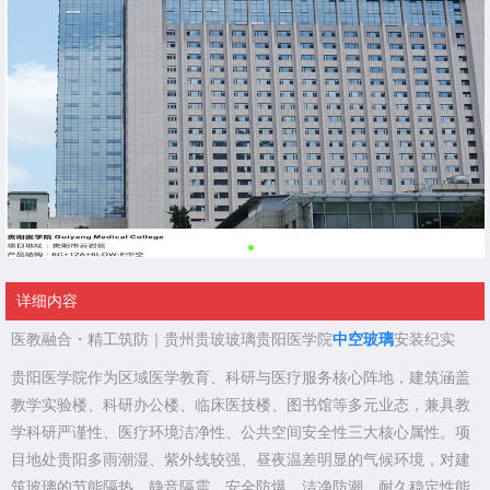
详细内容
医教融合・精工筑防｜贵州贵玻玻璃贵阳医学院
中空玻璃
安装纪实
贵阳医学院作为区域医学教育、科研与医疗服务核心阵地，建筑涵盖
教学实验楼、科研办公楼、临床医技楼、图书馆等多元业态，兼具教
学科研严谨性、医疗环境洁净性、公共空间安全性三大核心属性。项
目地处贵阳多雨潮湿、紫外线较强、昼夜温差明显的气候环境，对建
筑玻璃的节能隔热、静音隔震、安全防爆、洁净防潮、耐久稳定性能