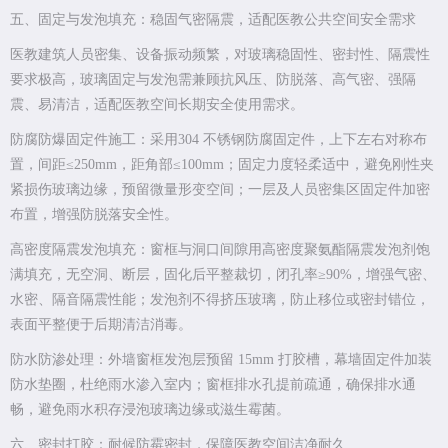
五、固定与发泡填充：稳固气密隔震，适配医教公共空间安全需求
医教建筑人员密集、设备振动频繁，对玻璃稳固性、密封性、隔震性
要求极高，玻璃固定与发泡需兼顾抗风压、防脱落、高气密、强隔
震、易清洁，适配医教空间长期安全使用需求。
防腐防爆固定件施工：采用304 不锈钢防腐固定件，上下左右对称布
置，间距≤250mm，距角部≤100mm；固定力度轻柔适中，避免刚性夹
紧损伤玻璃边缘，预留微量形变空间；一层及人员密集区固定件加密
布置，增强防脱落安全性。
高密度隔震发泡填充：窗框与洞口间隙用高密度聚氨酯隔震发泡剂饱
满填充，无空洞、断层，固化后平整裁切，闭孔率≥90%，增强气密、
水密、隔音隔震性能；发泡剂不得挤压玻璃，防止移位或密封错位，
表面平整便于后期清洁消毒。
防水防渗处理：外墙窗框发泡层预留 15mm 打胶槽，幕墙固定件加装
防水垫圈，杜绝雨水渗入室内；窗框排水孔提前疏通，确保排水通
畅，避免雨水积存浸泡玻璃边缘或滋生霉菌。
六、密封打胶：耐候防霉密封，保障医教空间洁净耐久