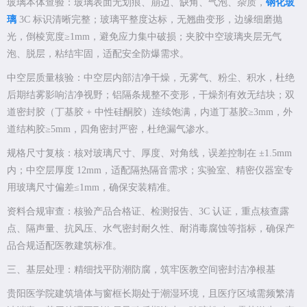
玻璃本体查验：玻璃表面无划痕、崩边、缺角、气泡、杂质，
钢化玻
璃
3C 标识清晰完整；玻璃平整度达标，无翘曲变形，边缘细磨抛
光，倒棱宽度≥1mm，避免应力集中破损；夹胶中空玻璃夹层无气
泡、脱层，粘结牢固，适配安全防爆需求。
中空层质量核验：中空层内部洁净干燥，无雾气、粉尘、积水，杜绝
后期结雾影响洁净视野；铝隔条规整不变形，干燥剂有效无结块；双
道密封胶（丁基胶 + 中性硅酮胶）连续饱满，内道丁基胶≥3mm，外
道结构胶≥5mm，四角密封严密，杜绝漏气渗水。
规格尺寸复核：核对玻璃尺寸、厚度、对角线，误差控制在 ±1.5mm
内；中空层厚度 12mm，适配隔热隔音需求；实验室、精密仪器室专
用玻璃尺寸偏差≤1mm，确保安装精准。
资料合规审查：核验产品合格证、检测报告、3C 认证，重点核查露
点、隔声量、抗风压、水气密封耐久性、耐消毒腐蚀等指标，确保产
品合规适配医教建筑标准。
三、基层处理：精细找平防潮防腐，筑牢医教空间密封洁净根基
贵阳医学院建筑墙体与窗框长期处于潮湿环境，且医疗区域需频繁清