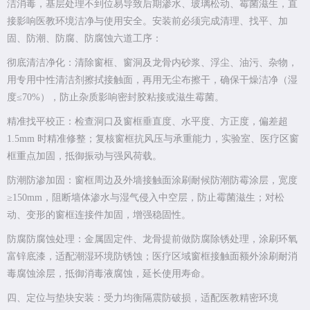
洁消毒，基层处理不到位易导致后期渗水、玻璃松动、霉菌滋生，直
接影响医教环境洁净与使用安全。安装前必须完成清理、找平、加
固、防潮、防腐、防腐蚀六道工序：
彻底清洁净化：清除窗框、窗洞及龙骨内砂浆、浮尘、油污、杂物，
用专用中性清洁剂擦拭接触面，再用无尘布擦干，确保干燥洁净（湿
度≤70%），防止杂质影响密封胶粘接或滋生霉菌。
精准找平校正：检查洞口及窗框垂直度、水平度、方正度，偏差超
1.5mm 时精准修整；复核窗框抗风压与承重能力，实验室、医疗区窗
框重点加固，抵御振动与强风荷载。
防潮防渗加固：窗框周边及外墙接触面涂刷耐候防潮防霉涂层，宽度
≥150mm，阻断墙体渗水与湿气侵入中空层，防止霉菌滋生；对松
动、变形的窗框连接件加固，增强稳固性。
防腐防腐蚀处理：金属固定件、龙骨提前做防腐除锈处理，涂刷环氧
富锌底漆，适配潮湿环境防锈蚀；医疗区域窗框接触面额外涂刷耐消
毒腐蚀涂层，抵御消毒液腐蚀，延长使用寿命。
四、定位与垫块安装：受力均衡隔震防破损，适配医教精密环境