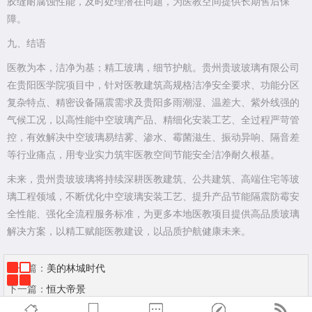
胶缝耐腐蚀性能，及时处理潜在问题，为医教空间提供长期售后保
障。
九、结语
医教为本，洁净为基；精工玻璃，细节护航。贵州贵玻玻璃有限公司
在贵阳医学院项目中，针对医教建筑高规格洁净安全要求、功能分区
复杂特点、精密设备隔震需求及贵阳多雨潮湿、温差大、紫外线强的
气候工况，以高性能中空玻璃产品、精细化安装工艺、全过程严苛管
控，有效解决中空玻璃易结雾、渗水、霉菌滋生、振动异响、隔音差
等行业痛点，用专业实力筑牢医教空间节能安全洁净耐久根基。
未来，贵州贵玻玻璃将持续深耕医教建筑、公共建筑、高端住宅等玻
璃工程领域，不断优化中空玻璃安装工艺、提升产品节能隔震防霉安
全性能、强化全流程服务标准，为更多本地医教项目提供高品质玻璃
解决方案，以精工赋能医教建设，以品质护航健康未来。
上一篇：
美的林城时代
下一篇：
恒大帝景