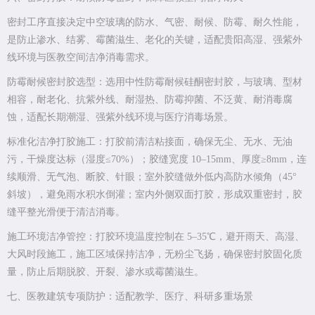
密封工序直接决定中空玻璃的防水、气密、耐候、防霉、耐久性能，
是防止渗水、结雾、霉菌滋生、老化的关键，适配贵阳高湿、强紫外
线环境与医教空间洁净消毒需求。
防霉耐候密封胶选型：选用中性防霉耐候硅酮密封胶，与玻璃、型材
相容，耐老化、抗紫外线、耐湿热、防霉抑菌、不泛黄、耐消毒腐
蚀，适配长期潮湿、强紫外线环境与医疗消毒场景。
标准化洁净打胶施工：打胶前清洁粘接面，确保无尘、无水、无油
污，干燥度达标（湿度≤70%）；胶缝宽度 10–15mm、厚度≥8mm，连
续顺滑、无气泡、断胶、针眼；室外胶缝做外低内高防水倾角（45°
斜坡），避免雨水积水倒灌；室内外侧双面打胶，形成双重密封，胶
缝平整光滑便于清洁消毒。
施工环境洁净管控：打胶环境温度控制在 5–35℃，避开雨天、高湿、
大风时段施工，施工区域保持洁净，无粉尘飞扬，确保密封胶固化质
量，防止后期脱胶、开裂、渗水或霉菌滋生。
七、医教建筑专项防护：适配教学、医疗、科研多重场景