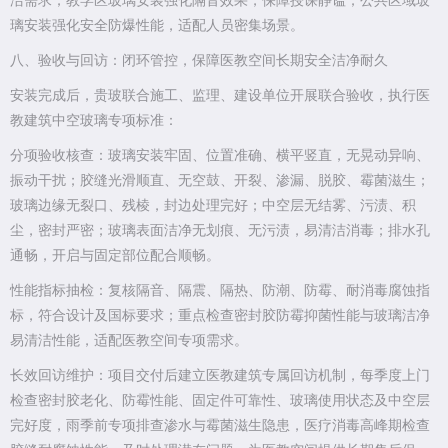
洁需求；教学区玻璃安装强化隔音效果，保障授课静谧；公共区域玻
璃安装强化安全防爆性能，适配人员密集场景。
八、验收与回访：闭环管控，保障医教空间长期安全洁净耐久
安装完成后，贵玻联合施工、监理、建设单位开展联合验收，执行医
教建筑中空玻璃专项标准：
分项验收核查：玻璃安装牢固、位置准确、横平竖直，无晃动异响、
振动干扰；胶缝光滑顺直、无空鼓、开裂、渗漏、脱胶、霉菌滋生；
玻璃边缘无裂口、残棱，封边处理完好；中空层无结雾、污渍、积
尘，密封严密；玻璃表面洁净无划痕、无污渍，易清洁消毒；排水孔
通畅，开启与固定部位配合顺畅。
性能指标抽检：复核隔音、隔震、隔热、防潮、防霉、耐消毒腐蚀指
标，符合设计及国标要求；重点检查密封胶防霉抑菌性能与玻璃洁净
易清洁性能，适配医教空间专项需求。
长效回访维护：项目交付后建立医教建筑专属回访机制，每季度上门
检查密封胶老化、防霉性能、固定件可靠性、玻璃使用状态及中空层
完好度，雨季前专项排查渗水与霉菌滋生隐患，医疗消毒高峰期检查