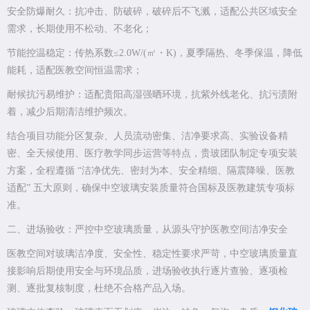
安全防爆耐久：抗冲击、防破碎，破碎后不飞溅，适配公共区域安全
需求，长期使用不松动、不老化；
节能控温稳定：传热系数≤2.0W/(㎡・K)，夏季隔热、冬季保温，降低
能耗，适配医教空间恒温需求；
耐候抗污易维护：适配贵阳高湿强晒环境，抗紫外线老化、抗污渍附
着，减少后期清洁维护频次。
结合项目功能分区复杂、人员流动密集、洁净要求高、实验设备精
密、全天候使用、医疗教学同步运营等特点，贵玻团队制定专项安装
方案，全程遵循 “洁净优先、密封为本、安全精细、隔震降噪、医教
适配” 五大原则，确保中空玻璃安装质量符合国标及医教建筑专项标
准。
二、进场验收：严控中空玻璃质量，从源头守护医教空间洁净安全
医教空间对玻璃洁净度、安全性、稳定性要求严苛，中空玻璃质量直
接影响后期使用安全与环境品质，进场验收执行逐片查验、逐项检
测、逐批复核制度，杜绝不合格产品入场。