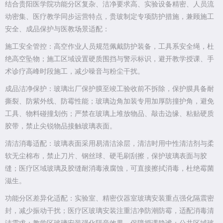
结合贵阳医学院功能分区复杂、洁净要求高、实验设备精密、人员流
动密集、医疗教学同步运营特点，贵玻制定专项防护措施，兼顾施工
安全、成品保护与医教场景适配：
施工安全管控：高空作业人员规范佩戴防护装备，工具系安全绳，杜
绝高空坠物；施工区域设置硬质围挡与警示标识，避开教学授课、手
术诊疗高峰时段施工，减少噪音与粉尘干扰。
成品洁净保护：玻璃出厂保护膜至竣工验收前不拆除，保护膜具备耐
撕裂、防紫外线、防霉性能；玻璃边角加装专用加厚防撞护角，避免
工具、物料碰撞划伤；严禁在玻璃上堆放物品、敲击边缘、粘贴硬质
胶带，禁止尖锐物品接触玻璃表面。
清洁消毒适配：玻璃表面采用易清洁涂层，清洁时用中性清洁剂与柔
软无尘棉布，禁止刀片、钢丝球、硬毛刷刮擦，保护玻璃表面与胶
缝；医疗区域玻璃及胶缝耐消毒液腐蚀，可直接擦拭消毒，杜绝霉菌
滋生。
功能分区差异化适配：实验室、精密仪器室玻璃安装重点强化隔震密
封，减少振动干扰；医疗区玻璃安装注重洁净防潮防霉，适配消毒清