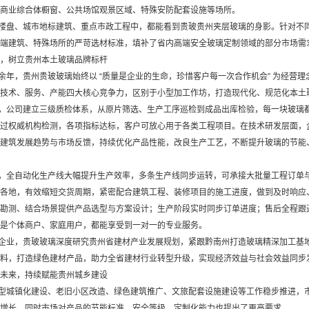
商业综合体橱窗、公共场馆观景区域、特殊安防配套设施等场所。
楼盘、城市地标建筑、重点市政工程中，都能看到贵玻贵州夹层玻璃的身影。针对不
端建筑、特殊场所的严苛选材标准，填补了省内高端安全玻璃定制领域的部分市场需
，树立贵州本土玻璃品牌标杆
年，贵州贵玻玻璃始终以 “质量是企业的生命，珍惜客户每一次合作机会” 为经营
技术、服务、产能四大核心竞争力，区别于小型加工作坊，打造现代化、规范化本土
，公司建立三级质检体系，从原片筛选、生产工序巡检到成品出库检验，每一块玻璃
过权威机构检测，各项指标达标，客户可放心用于各类工程项目。在技术研发层面，
建筑发展趋势与市场反馈，持续优化产品性能，改良生产工艺，不断提升玻璃的节能、安
，全自动化生产线大幅提升生产效率，多条生产线同步运转，可承接大批量工程订单
各地，有效缩短交货周期，紧密配合建筑工程、装修项目的施工进度，做到及时响应
勘测、结合场景提供产品选型与方案设计；生产阶段实时同步订单进度；售后全程跟
是个体商户、家庭用户，都能享受到一对一的专业服务。
企业，贵玻玻璃深度研究贵州省建材产业发展规划，紧跟黔南州打造玻璃精深加工基
料，打造绿色建材产品，助力全省建材行业转型升级，实现经济效益与社会效益同步
未来，持续赋能贵州城乡建设
型城镇化建设、老旧小区改造、绿色建筑推广、文旅配套设施建设等工作稳步推进，
增长，同时市场对产品的节能标准、安全等级、定制化能力也提出了更高要求。