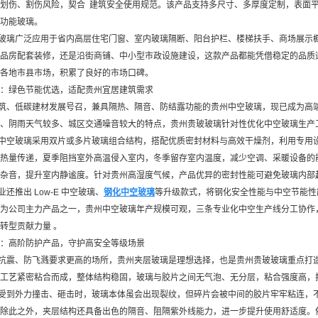
划伤、割伤风险，契合 建筑安全使用规范。该产品支持多尺寸、多厚度定制，表面
功能玻璃。
玻璃广泛应用于省内高层住宅门窗、室内玻璃隔断、阳台护栏、楼梯扶手、商场展示
品房配套装修，还是沿街商铺、中小型市政设施建设，这款产品都能凭借稳定的品质
各地市县市场，积累了良好的市场口碑。
：绿色节能优选，适配贵州宜居建筑需求
筑、低碳建材发展号召，兼具隔热、隔音、防结露功能的贵州中空玻璃，现已成为高
、阴雨天气较多、城区交通噪音较大的特点，贵州贵玻玻璃针对性优化中空玻璃生产
中空玻璃采用双片或多片玻璃组合结构，搭配优质密封材料与高效干燥剂，利用专用
热量传递，夏季阻挡室外高温侵入室内，冬季留存室内温度，减少空调、采暖设备的
杂音，提升室内静谧度。针对贵州高湿度气候，产品优异的密封性能可避免玻璃内部
推出 Low-E 中空玻璃、
钢化中空玻璃
等升级款式，将钢化安全性能与中空节能性
为公司主力产品之一，贵州中空玻璃年产规模可观，三条专业化中空生产线分工协作
转型贡献力量 。
：高阶防护产品，守护高安全等级场景
抗震、防飞溅要求更高的场所，贵州夹层玻璃是理想选择，也是贵州贵玻玻璃重点打
工艺紧密粘合而成，整体结构稳固，玻璃与胶片之间无气泡、无分层，粘合强度高，
受到外力撞击、砸击时，玻璃本体虽会出现裂纹，但碎片会被中间的胶片牢牢粘连，
除此之外，夹层结构还具备出色的隔音、阻隔紫外线能力，进一步提升使用舒适度。