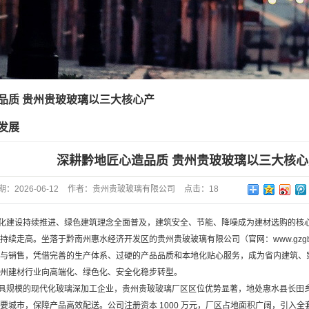
品质 贵州贵玻玻璃以三大核心产
发展
深耕黔地匠心造品质 贵州贵玻玻璃以三大核
期：
2026-06-12
作者：
贵州贵玻玻璃有限公司
点击：
18
化建设持续推进、绿色建筑理念全面普及，建筑安全、节能、降噪成为建材选购的核
续走高。坐落于黔南州惠水经济开发区的贵州贵玻玻璃有限公司（官网：www.gzgbb
与销售，凭借完善的生产体系、过硬的产品品质和本地化贴心服务，成为省内建筑、
州建材行业向高端化、绿色化、安全化稳步转型。
具规模的现代化玻璃深加工企业，贵州贵玻玻璃厂区区位优势显著，地处惠水县长田
要城市，保障产品高效配送。公司注册资本 1000 万元，厂区占地面积广阔，引入