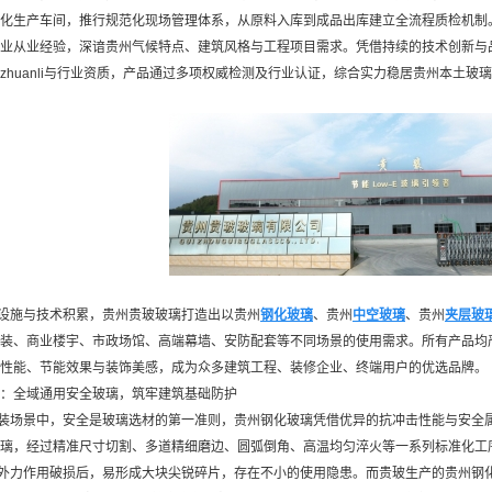
化生产车间，推行规范化现场管理体系，从原料入库到成品出库建立全流程质检机制
业从业经验，深谙贵州气候特点、建筑风格与工程项目需求。凭借持续的技术创新与
zhuanli与行业资质，产品通过多项权威检测及行业认证，综合实力稳居贵州本土玻璃
设施与技术积累，贵州贵玻玻璃打造出以贵州
钢化玻璃
、贵州
中空玻璃
、贵州
夹层玻
装、商业楼宇、市政场馆、高端幕墙、安防配套等不同场景的使用需求。所有产品均
性能、节能效果与装饰美感，成为众多建筑工程、装修企业、终端用户的优选品牌。
：全域通用安全玻璃，筑牢建筑基础防护
装场景中，安全是玻璃选材的第一准则，贵州钢化玻璃凭借优异的抗冲击性能与安全
璃，经过精准尺寸切割、多道精细磨边、圆弧倒角、高温均匀淬火等一系列标准化工
外力作用破损后，易形成大块尖锐碎片，存在不小的使用隐患。而贵玻生产的贵州钢