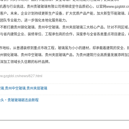
遇与行业挑战，贵州贵玻玻璃有限公司将继续坚守品质初心，以官网www.gzgbbl
客户。未来，企业计划持续更新生产设备，扩大优质产品产能，加大新型节能玻璃、
团队专业能力，进一步强化本地化服务能力。
不断打磨贵州钢化玻璃、贵州中空玻璃、贵州夹层玻璃三大核心产品，针对不同区域
与省内建筑企业、装修单位、工程承包商的合作，深度参与全省各类重点项目建设，
市地标，从普通装修到重点市政工程，玻璃虽为小小的建材，却承载着建筑的安全、
州钢化玻璃、贵州中空玻璃、贵州夹层玻璃产品，为贵州建筑行业高质量发展添砖加
深加工领域长久信赖的标杆品牌。
gzgbbl.cn/news/627.html
玻璃
,
贵州中空玻璃
,
贵州夹层玻璃
抬头・贵玻玻璃砺志启新程