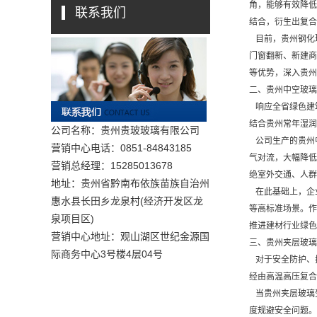
角，能够有效降低
联系我们
结合，衍生出复合
目前，贵州钢化
门窗翻新、新建商
等优势，深入贵州
二、贵州中空玻璃
响应全省绿色建
结合贵州常年湿润
公司名称：贵州贵玻玻璃有限公司
公司生产的贵州
营销中心电话：0851-84843185
气对流，大幅降低
营销总经理：15285013678
绝室外交通、人群
地址：贵州省黔南布依族苗族自治州
在此基础上，企业还
惠水县长田乡龙泉村(经济开发区龙
等高标准场景。作
泉项目区)
推进建材行业绿色
营销中心地址：观山湖区世纪金源国
三、贵州夹层玻璃
际商务中心3号楼4层04号
对于安全防护、
经由高温高压复合
当贵州夹层玻璃
度规避安全问题。