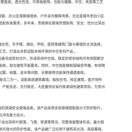
平整度高，透光性佳，可单独使用，也能与镀膜、中空、夹层等工艺
橱窗、办公区域玻璃墙体、户外采光棚等场景。无论是城市老旧小区
适配各类需求。多年来，贵玻钢化玻璃凭借耐用、安全、性价比突出
端住宅、写字楼、酒店、学校、医院等建筑门窗与幕墙的主流选择。
工艺，打造出多款适配本地环境的中空系列产品 。
设备完成密封合片，形成密闭中空层。稳定的密封结构可有效阻断空
能耗，契合建筑节能要求。同时，中空层能够削弱噪音传播，有效隔
起雾、结露、进水等问题，长期使用也能保持通透美观。
能合二为一，适配高层建筑幕墙、临街住宅、校区建筑、医疗场所
，产能充足、交付稳定，大批量供应省内各类绿色建筑项目，为贵州
造的高端安全玻璃品类。该产品采用多层玻璃搭配高分子防护胶片，
抗冲击能力出众。
不会出现碎片脱落、飞溅、穿透等情况，完整保留整体形态，最大程
依托强大的防护性能，该产品被广泛应用于建筑采光顶、高层幕墙、