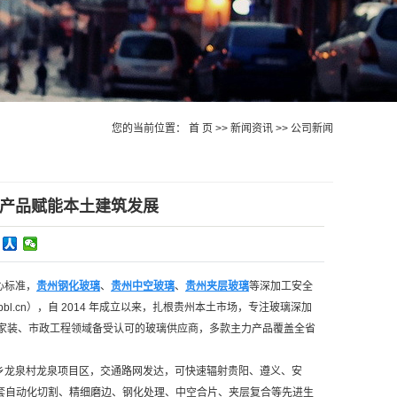
您的当前位置：
首 页
>>
新闻资讯
>>
公司新闻
心产品赋能本土建筑发展
心标准，
贵州钢化玻璃
、
贵州中空玻璃
、
贵州夹层玻璃
等深加工安全
l.cn），自 2014 年成立以来，扎根贵州本土市场，专注玻璃深加
家装、市政工程领域备受认可的玻璃供应商，多款主力产品覆盖全省
乡龙泉村龙泉项目区，交通路网发达，可快速辐射贵阳、遵义、安
全套自动化切割、精细磨边、钢化处理、中空合片、夹层复合等先进生