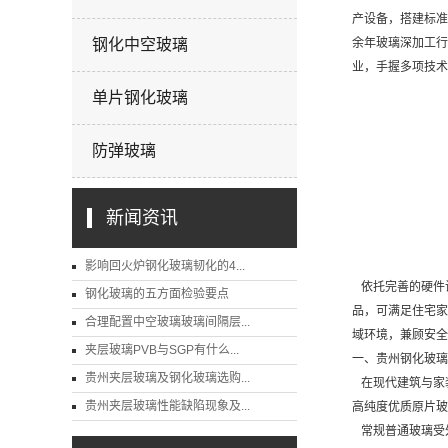
产设备，搭建标准
钢化中空玻璃
余年玻璃深加工行
业，手握多项技术
单片钢化玻璃
防弹玻璃
新闻资讯
影响回火炉钢化玻璃韧化的4...
依托完善的硬件
钢化玻璃的五方面检验要点
品，可满足住宅家
合理配置中空玻璃玻璃间隔层...
域环境，兼顾安全
夹层玻璃PVB与SGP有什么...
一、贵州钢化玻璃
贵州夹层玻璃及钢化玻璃选购...
在现代建筑与家
贵州夹层玻璃性能缺陷现象及...
高纯度优质原片玻
常规普通玻璃受