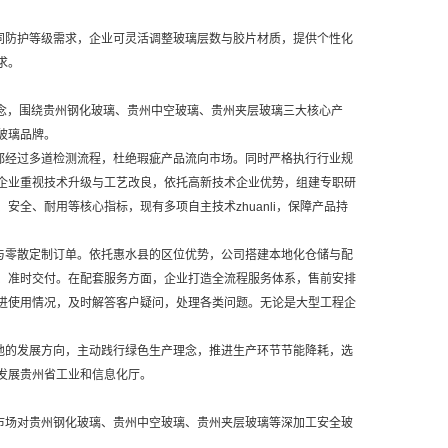
同防护等级需求，企业可灵活调整玻璃层数与胶片材质，提供个性化
求。
理念，围绕贵州钢化玻璃、贵州中空玻璃、贵州夹层玻璃三大核心产
玻璃品牌。
都经过多道检测流程，杜绝瑕疵产品流向市场。同时严格执行行业规
企业重视技术升级与工艺改良，依托高新技术企业优势，组建专职研
全、耐用等核心指标，现有多项自主技术zhuanli，保障产品持
与零散定制订单。依托惠水县的区位优势，公司搭建本地化仓储与配
、准时交付。在配套服务方面，企业打造全流程服务体系，售前安排
进使用情况，及时解答客户疑问，处理各类问题。无论是大型工程企
地的发展方向，主动践行绿色生产理念，推进生产环节节能降耗，选
发展贵州省工业和信息化厅。
市场对贵州钢化玻璃、贵州中空玻璃、贵州夹层玻璃等深加工安全玻