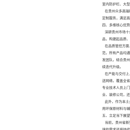
室内防护栏、大型
在贵州众多高端
定制服务，满足高
四、多维核心优势
深耕贵州市场十余
品，构建起品质、
在品质管控方面
范，所有产品均通
发团队，结合贵州
续迭代升级。
在产能与交付上
送网络，覆盖全省
专业技术人员上门
业、装修公司，还
此外，作为本土
用环保原材料与辅
五、立足当下展望
当前，贵州省新
璃的需求还将持续