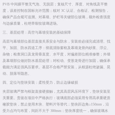
PVB 中间膜平整无气泡、无脱层；复核尺寸、厚度、对角线及平整
度，误差控制在国标允许范围；核对 3C 认证、合格证、检测报告，
确保产品合规可追溯。对幕墙、护栏等关键部位玻璃，额外检查强度
与边缘质量，杜绝带裂纹玻璃进场。
三、基层处理：高空与幕墙安装的基础保障
高层与幕墙部位基层直接关系安全与防水，安装前必须完成清理、找
平、加固、防水四道工序：彻底清除窗框及幕墙龙骨内砂浆、浮尘、
杂物；检查洞口及龙骨垂直度、水平度，对偏差部位精准修整；外墙
及幕墙部位做好防水基层处理；对松动、变形龙骨进行加固，确保承
载能力满足强风压要求。基层不合格严禁安装，从根源杜绝渗漏、晃
动、脱落等隐患。
四、定位与垫块安装：柔性受力，防止边缘破损
夹层玻璃严禁与框架直接硬接触，尤其高层风压环境下，垫块安装至
关重要。贵玻在项目中严格执行：玻璃底部必须采用专用高承重硬质
橡胶垫块，禁止使用木块、塑料片等替代；垫块距边角≥150mm，沿
受力点均匀布置，间距不大于 300mm；垫块厚度统一，确保玻璃水