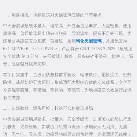
一、项目概况：地标建筑对夹层玻璃安装的严苛要求
中天会展城建筑体量大、楼层高、外立面造型丰富、人流密集、使用
频率高，普通玻璃易出现破碎脱落、异响渗水、隔音不足等问题。为
满足公共建筑安全规范，项目统一采用
钢化夹层玻璃
，常用配置为
6+1.14PVB+6、8+1.52PVB+8，产品符合 GB/T 15763.3-2025《建筑用
安全玻璃 第 3 部分：夹层玻璃》标准，具备破碎不坠落、抗冲击、隔
音、阻隔紫外线等优势。
在项目实施中，贵玻团队坚持前置验收、精准就位、柔性受力、密封
防潮、成品防护五大原则，形成适配大型综合体的安装体系，交付至
今实现零脱落、零渗漏、零异响、零隐患，为地标建筑长效运行提供
有力支撑。
二、进场验收：源头严控，杜绝不合格玻璃进场
中天会展城玻璃规格多、批量大、安全等级高，进场验收必须执行逐
批核查、逐块检验。贵玻项目组重点查验：玻璃表面无划痕、无崩
边、无气泡、无杂质；边缘经精细磨边倒角处理，光滑圆润无残棱；