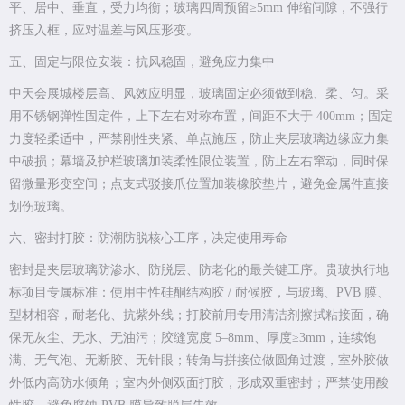
平、居中、垂直，受力均衡；玻璃四周预留≥5mm 伸缩间隙，不强行
挤压入框，应对温差与风压形变。
五、固定与限位安装：抗风稳固，避免应力集中
中天会展城楼层高、风效应明显，玻璃固定必须做到稳、柔、匀。采
用不锈钢弹性固定件，上下左右对称布置，间距不大于 400mm；固定
力度轻柔适中，严禁刚性夹紧、单点施压，防止夹层玻璃边缘应力集
中破损；幕墙及护栏玻璃加装柔性限位装置，防止左右窜动，同时保
留微量形变空间；点支式驳接爪位置加装橡胶垫片，避免金属件直接
划伤玻璃。
六、密封打胶：防潮防脱核心工序，决定使用寿命
密封是夹层玻璃防渗水、防脱层、防老化的最关键工序。贵玻执行地
标项目专属标准：使用中性硅酮结构胶 / 耐候胶，与玻璃、PVB 膜、
型材相容，耐老化、抗紫外线；打胶前用专用清洁剂擦拭粘接面，确
保无灰尘、无水、无油污；胶缝宽度 5–8mm、厚度≥3mm，连续饱
满、无气泡、无断胶、无针眼；转角与拼接位做圆角过渡，室外胶做
外低内高防水倾角；室内外侧双面打胶，形成双重密封；严禁使用酸