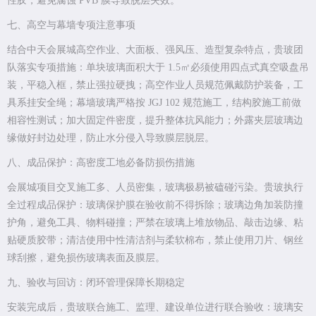
性胶，避免腐蚀 PVB 膜导致脱层失效。
七、高空与幕墙专项注意事项
结合中天会展城高空作业、大面板、强风压、造型复杂特点，贵玻团
队落实专项措施：单块玻璃面积大于 1.5㎡必须使用四点式真空吸盘吊
装，平稳入框，禁止强拉硬拽；高空作业人员规范佩戴防护装备，工
具系挂安全绳；幕墙玻璃严格按 JGJ 102 规范施工，结构胶施工前做
相容性测试；加大固定件密度，提升整体抗风能力；外露夹层玻璃边
缘做好封边处理，防止水分侵入导致膜层脱层。
八、成品保护：高密度工地必备防损伤措施
会展城项目交叉施工多、人员密集，玻璃极易被磕碰污染。贵玻执行
全过程成品保护：玻璃保护膜在验收前不得拆除；玻璃边角加装防撞
护角，避免工具、物料碰撞；严禁在玻璃上堆放物品、敲击边缘、粘
贴硬质胶带；清洁使用中性清洁剂与柔软棉布，禁止使用刀片、钢丝
球刮擦，避免损伤玻璃表面及膜层。
九、验收与回访：闭环管理保障长期稳定
安装完成后，贵玻联合施工、监理、建设单位进行联合验收：玻璃安