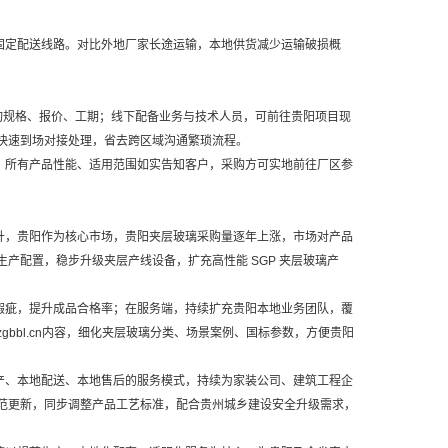
固定配送线路。对比外地厂家长途运输，本地供货减少运输破损概
上咨询规格、报价、工期；线下配备业务与技术人员，可前往贵阳项目现
快速到场对接处理，省去跨区域沟通繁琐流程。
，所有产品性能、适用范围如实告知客户，采购方可实地前往厂区参
升，贵阳作为核心市场，贵阳夹层玻璃采购量逐年上涨，市场对产品
产配置，稳步升级夹层产线设备，扩充高性能 SGP 夹层玻璃产
瑕疵，提升成品合格率；在服务端，持续扩充贵阳本地业务团队，覆
bbl.cn内容，细化夹层玻璃分类、场景案例、国标参数，方便贵阳
产、本地配送、本地售后的服务模式，持续为家装公司、建筑工程企
范更新，同步调整产品工艺标准，配合贵州城乡建设安全升级需求，