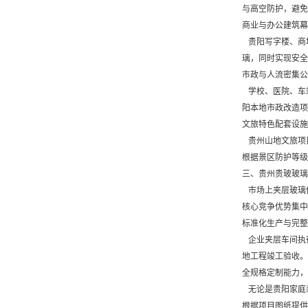
与高空防护，避免
商业与办公建筑幕
贵阳写字楼、商
璃，同时实现安全
市政与人流密集公
学校、医院、车
阳本地市政改造项
文旅特色配套设施
贵州山地文旅项目
根据景区防护等级
三、贵州贵玻玻璃
市场上夹层玻璃
核心竞争优势集中
标准化生产与完整
企业夹层车间执
地工程竣工验收。
全规格定制能力，
无论是贵阳家庭
根据项目图纸提供