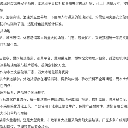
玻璃碎裂带来安全隐患，本地业主直接对接贵州夹层玻璃厂家，可上门测量尺寸，按
墙
场、沿街商铺、酒店外立面幕墙，下层为人行通道的玻璃区域，均需使用夹层安全玻
防护与隔热节能，适配绿色建筑设计标准。
共场地
站、城市展馆、体育场馆等人流量大的场所，门窗、观景护栏、采光顶棚统一采用夹
目批量供货。
较多，景区玻璃栈道、观景平台、景观采光棚、博物馆文物展示橱窗，对玻璃抗冲击、
调整玻璃层数与胶片规格，提供定制化方案。
作为本土夹层玻璃厂家，四大本地化服务优势
供应渠道繁杂，外地货源存在运输损耗、售后响应慢、验收资料不全等问题，而本土
在四点：
质检体系，产品符合国标规范
行标准化作业流程，每一批次贵州夹层玻璃均完成出厂检测，核对厚度、胶片粘合度
不采用简化湿法工艺，全部使用干法高压复合生产，保障产品耐候性，适配贵州长期
大小订单均可承接
装修少量定制，还是大型商业、市政项目大批量采购贵阳夹层玻璃，厂区多条产线可
选材建议，平衡预算与安全标准。