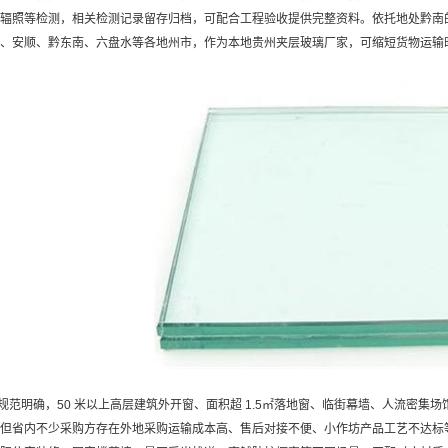
辐照等检测，相关检测记录留存归档，可配合工程验收提供完整资料。依托地处黔南
、安顺、黔东南、六盘水等各地州市，作为本地贵州夹层玻璃厂家，可缩短货物运输
范明确，50 米以上高层建筑外开窗、面积超 1.5㎡落地窗、临街幕墙、人流密集
但省内不少采购方存在外地采购运输成本高、售后对接不便、小作坊产品工艺不达标