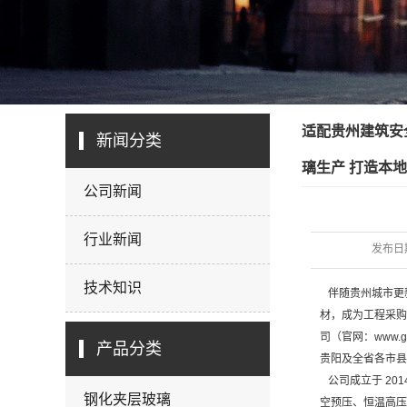
适配贵州建筑安
新闻分类
璃生产 打造本
公司新闻
行业新闻
发布日
技术知识
伴随贵州城市更
材，成为工程采购
司（官网：www.g
产品分类
贵阳及全省各市县
公司成立于 20
钢化夹层玻璃
空预压、恒温高压