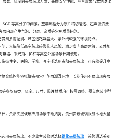
、层数、厚度的夹层玻璃方案，兼顾安全性能、隔音效果与本地潮湿
、SGP 等高分子中间膜，整套流程分为原片精切磨边、超声波清洗
夹层内部产生气泡、分层、杂质等常见质量问题。
配贵州多雨湿润、城区道路噪音大、紫外线较强的环境特点。
下坠，大幅降低高空玻璃碎裂伤人风险，满足省内高层建筑、公共场
街幕墙、采光顶、护栏等高空外露场景长期使用。
阳临街住宅、医院、学校、写字楼选用贵阳夹层玻璃，可有效提升室
封复合结构能够抵御贵州常年阴雨潮湿环境，长期使用不易出现夹层
夹层等多款品类，厚度、尺寸、胶片材质均可按需调整，覆盖家装小型
增长，贵阳夹层玻璃应用场景不断拓宽，贵州贵玻玻璃服务本地大量
先选用夹层玻璃。不少业主装修时选择
钢化夹层玻璃
，兼顾通透美观