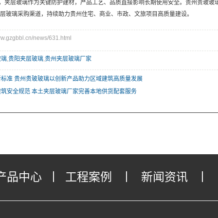
，夹层玻璃作为关键防护建材，产品工艺、品质直接影响长期使用安全。贵州贵玻玻
层玻璃采购渠道，持续助力贵州住宅、商业、市政、文旅项目高质量建设。
gzgbbl.cn/news/631.html
玻璃
,
贵阳夹层玻璃
,
贵州夹层玻璃厂家
新标准 贵州贵玻玻璃以创新产品助力区域建筑高质量发展
建筑安全规范 本土夹层玻璃厂家完善本地供货配套服务
产品中心
丨
工程案例
丨
新闻资讯
丨