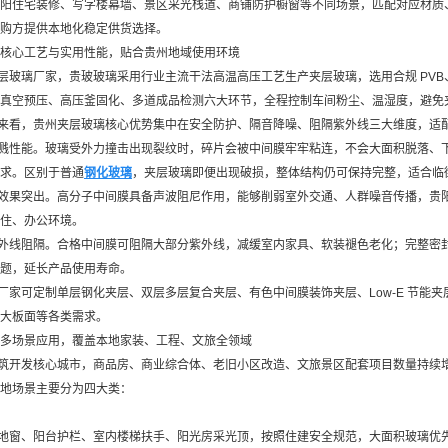
阳住宅装修、写字楼幕墙、景区采光栈道、商铺防护橱窗等不同场景，匹配对应材质
购方提供本地化稳定供货选择。
核心工艺与实用性能，贴合贵州地域使用环境
玻璃厂家，贵玻玻璃采用行业主流干法高温高压工艺生产夹层玻璃，选用合规 PVB
真空预压、高压釜固化、多道成品检测六大环节，全程控制车间粉尘、温湿度，避免
来看，贵州夹层玻璃核心优势集中在安全防护、隔音降噪、阻隔紫外线三大维度，适
溅性能。玻璃受外力撞击出现裂纹时，碎片会被中间膜牢牢粘连，不会大面积脱落、
求。区别于普通
钢化玻璃
，夹层玻璃即便出现破损，整体结构仍可保持完整，适合临
效果突出。高分子中间膜具备声波阻尼作用，能够削弱室外交通、人群噪音传播，贵
住、办公环境。
外线阻隔。合格中间膜可阻隔大部分紫外线，减缓室内家具、软装褪色老化；完整密
题，延长产品使用寿命。
家可定制单层钢化夹层、双层多层复合夹层、有色中间膜装饰夹层、Low-E 节能
大板面等各类需求。
多场景应用，覆盖本地家装、工程、文旅全领域
筑开发核心城市，商品房、商业综合体、老旧小区改造、文旅景区配套项目数量持续
地场景主要分为四大类：
地窗、阳台护栏、室内楼梯扶手、阳光房采光顶，按照住建安全规范，大面积玻璃优