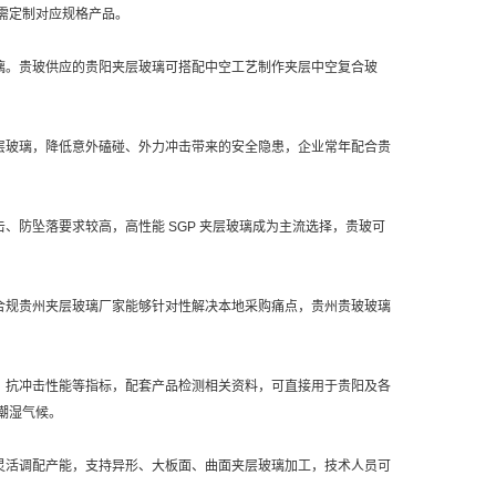
需定制对应规格产品。
璃。贵玻供应的贵阳夹层玻璃可搭配中空工艺制作夹层中空复合玻
层玻璃，降低意外磕碰、外力冲击带来的安全隐患，企业常年配合贵
防坠落要求较高，高性能 SGP 夹层玻璃成为主流选择，贵玻可
合规贵州夹层玻璃厂家能够针对性解决本地采购痛点，贵州贵玻玻璃
、抗冲击性能等指标，配套产品检测相关资料，可直接用于贵阳及各
潮湿气候。
灵活调配产能，支持异形、大板面、曲面夹层玻璃加工，技术人员可