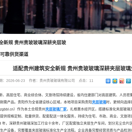
全新规 贵州贵玻玻璃深耕夹层玻
地可靠供货渠道
适配贵州建筑安全新规 贵州贵玻玻璃深耕夹层玻璃
期：
2026-06-23
作者：
贵州贵玻玻璃有限公司
点击：
11
新、高层住宅、商业综合体、文旅场馆持续建设，省内住建部门对高层建筑、人员密
刚需产品。贵阳作为全省建设核心区域，本地项目采购贵阳
夹层玻璃
时，更倾向选择
zgbbl.cn）作为本土合规贵州
夹层玻璃厂家
，扎根惠水经开区，搭建标准化夹层玻璃无尘产
提供规格定制、批量供货、配套配送一体化服务，持续为住宅、市政、商业、文旅项
14 年，深耕贵州玻璃深加工行业十余年，厂区配套独立夹层生产车间，划分无尘合
生产设备，完整覆盖夹层玻璃标准化生产全流程。企业具备完整经营资质与产品检测