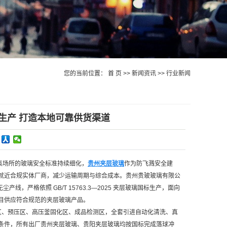
您的当前位置：
首 页
>>
新闻资讯
>>
行业新闻
生产 打造本地可靠供货渠道
集场所的玻璃安全标准持续细化，
贵州夹层玻璃
作为防飞溅安全建
就近合规实体厂商，减少运输周期与综合成本。贵州贵玻玻璃有限公
线，严格依照 GB/T 15763.3—2025 夹层玻璃国标生产，面向
目供应符合规范的夹层玻璃产品。
片区、预压区、高压釜固化区、成品检测区，全套引进自动化清洗、真
条件，所有出厂贵州夹层玻璃、贵阳夹层玻璃均按国标完成落球冲