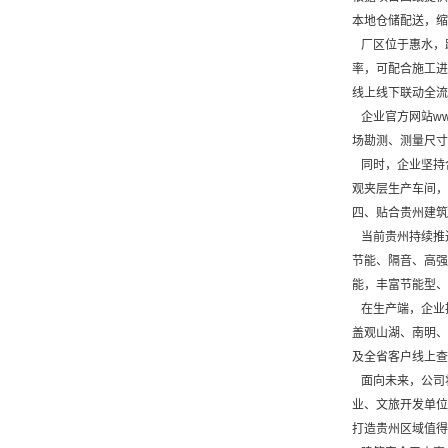
本地仓储配送，缩
厂区位于惠水，
率，可配合施工进
线上线下联动全流
企业官方网站ww
场勘测、测量尺寸
同时，企业坚持
观夹层生产车间，
四、贴合贵州建筑
当前贵州持续推
节能、隔音、高强
能，丰富节能型、
在生产端，企业
盖观山湖、南明、
及全省客户线上查
面向未来，公司
业、文旅开发单位
打造贵州区域值得