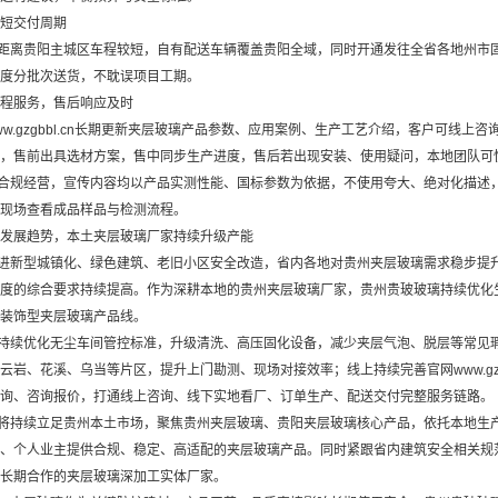
短交付周期
距离贵阳主城区车程较短，自有配送车辆覆盖贵阳全域，同时开通发往全省各地州市
度分批次送货，不耽误项目工期。
程服务，售后响应及时
w.gzgbbl.cn长期更新夹层玻璃产品参数、应用案例、生产工艺介绍，客户可线
，售前出具选材方案，售中同步生产进度，售后若出现安装、使用疑问，本地团队可
合规经营，宣传内容均以产品实测性能、国标参数为依据，不使用夸大、绝对化描述
现场查看成品样品与检测流程。
发展趋势，本土夹层玻璃厂家持续升级产能
进新型城镇化、绿色建筑、老旧小区安全改造，省内各地对贵州夹层玻璃需求稳步提
度的综合要求持续提高。作为深耕本地的贵州夹层玻璃厂家，贵州贵玻玻璃持续优化生
装饰型夹层玻璃产品线。
持续优化无尘车间管控标准，升级清洗、高压固化设备，减少夹层气泡、脱层等常见
云岩、花溪、乌当等片区，提升上门勘测、现场对接效率；线上持续完善官网www.gzg
询、咨询报价，打通线上咨询、线下实地看厂、订单生产、配送交付完整服务链路。
将持续立足贵州本土市场，聚焦贵州夹层玻璃、贵阳夹层玻璃核心产品，依托本地生
、个人业主提供合规、稳定、高适配的夹层玻璃产品。同时紧跟省内建筑安全相关规
长期合作的夹层玻璃深加工实体厂家。