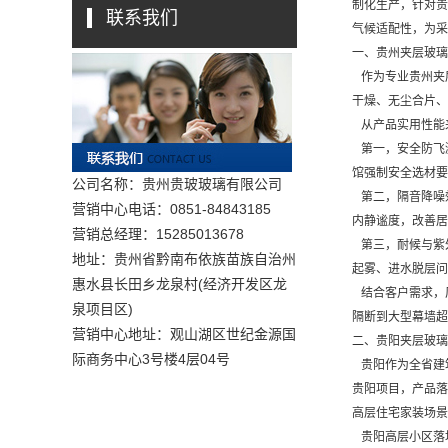
制化生产，针对贵
联系我们
气候适配性，为采
一、贵州夹层玻璃
作为专业贵州夹层
干燥、无尘合片、
从产品实用性能
第一，安全防飞
馆强制安全选材要
公司名称：贵州贵玻玻璃有限公司
第二，隔音降噪
营销中心电话：0851-84843185
内静谧度，改善居
营销总经理：15285013678
第三，耐候与紫
地址：贵州省黔南布依族苗族自治州
起雾、进水脱层问
惠水县长田乡龙泉村(经济开发区龙
结合客户需求，厂
泉项目区)
隔断到大型幕墙超
营销中心地址：观山湖区世纪金源国
二、贵阳夹层玻璃
际商务中心3号楼4层04号
贵阳作为全省建
贵阳项目，产品落
高层住宅家装场景
贵阳高层小区落