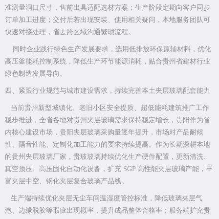
准测量洞口尺寸，售前出具适配选材方案；生产阶段定期向客户同步
订单加工进度；交付后若出现安装、使用相关疑问，本地服务团队可
快速对接处理，省去跨区域沟通繁琐流程。
同时企业践行绿色生产发展要求，选用低排放环保原辅材料，优化
高压釜能耗控制系统，降低生产环节能源消耗，贴合贵州省建材行业
绿色制造发展导向。
四、紧跟行业规范与城市建设需求，持续完善本土夹层玻璃配套能力
当前贵州新型城镇化、老旧小区安全提质、超低能耗建筑推广工作
稳步推进，全省各地对贵州夹层玻璃需求保持稳定增长，贵阳作为省
内核心建设市场，贵阳夹层玻璃采购量逐年提升，市场对产品耐候
性、隔音性能、定制化加工能力的要求持续提高。作为长期深耕本地
的贵州夹层玻璃厂家，贵玻玻璃持续优化生产硬件配置，更新清洗、
真空预压、高压固化自动化设备，扩充 SGP 高性能夹层玻璃产能，丰
富夹层中空、钢化夹层复合玻璃产品线。
生产端持续优化夹层无尘车间温湿度管控标准，降低玻璃夹层气
泡、边缘脱胶等瑕疵出现概率，提升成品整体合格率；服务端扩充贵