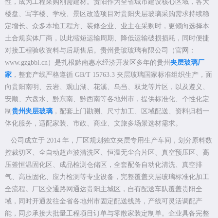
性，成为工程采购刚需建材。贵阳作为全省城市建设核心区域，各大
楼盘、写字楼、学校、景区改造项目对贵阳夹层玻璃采购需求持续稳
定增长。众多本地工程方、装修企业、业主在采购时，更倾向选择本
土合规实体厂商，以此缩短运输周期、降低运输破损损耗，同时便捷
对接工程验收资料与后期售后。贵州贵玻玻璃有限公司（官网：
www.gzgbbl.cn）是扎根黔南惠水经济开发区多年的贵州
夹层玻璃厂
家
，整套产线严格遵循 GB/T 15763.3 夹层玻璃国家标准组织生产，面
向贵阳南明、云岩、观山湖、花溪、乌当、双龙等片区，以及遵义、
安顺、六盘水、黔东南、黔西南等各地州市，提供标准化、个性化定
制
贵州夹层玻璃
，配套上门勘测、尺寸加工、区域配送、资料归档一
体化服务，适配家装、市政、商业、文旅多场景选材需求。
公司成立于 2014 年，厂区规划独立夹层专用生产车间，划分原料数
控裁切区、全自动超声波清洗区、恒温无尘合片区、真空预压区、高
压釜恒温固化区、成品检测仓储区，全套配备自动化清洗、真空排
气、高压固化、应力检测等专业设备，完整覆盖夹层玻璃标准化加工
全流程。厂区交通路网通达贵阳主城区，自有配送车队覆盖贵阳全
域，同时开通发往全省各地州市固定配送线路，产线可灵活调配产
能，同步承接大批量工程项目订单与零散家装定制单。企业具备完整