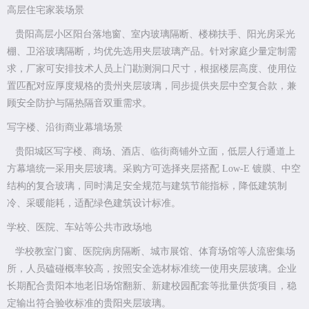
高层住宅家装场景
贵阳高层小区阳台落地窗、室内玻璃隔断、楼梯扶手、阳光房采光
棚、卫浴玻璃隔断，均优先选用夹层玻璃产品。针对家庭少量定制需
求，厂家可安排技术人员上门勘测洞口尺寸，根据楼层高度、使用位
置匹配对应厚度规格的贵州夹层玻璃，同步提供夹层中空复合款，兼
顾安全防护与隔热隔音双重需求。
写字楼、沿街商业幕墙场景
贵阳城区写字楼、商场、酒店、临街商铺外立面，低层人行通道上
方幕墙统一采用夹层玻璃。采购方可选择夹层搭配 Low-E 镀膜、中空
结构的复合玻璃，同时满足安全规范与建筑节能指标，降低建筑制
冷、采暖能耗，适配绿色建筑设计标准。
学校、医院、车站等公共市政场地
学校教室门窗、医院病房隔断、城市展馆、体育场馆等人流密集场
所，人员磕碰概率较高，按照安全选材标准统一使用夹层玻璃。企业
长期配合贵阳本地老旧场馆翻新、新建校园配套等批量供货项目，稳
定输出符合验收标准的贵阳夹层玻璃。