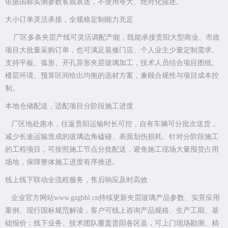
依据国标实测参数客观表述，不使用夸大、绝对化描述。
大小订单灵活承接，全规格定制能力充足
厂区多条夹层产线可灵活调配产能，既能承接贵阳大型商业、市政
项目大批量采购订单，也可满足装修门店、个人业主少量定制需求。
支持平板、弧形、开孔异形夹层玻璃加工，技术人员结合项目图纸、
楼层环境、预算区间给出均衡的选材方案，兼顾合规性与项目成本控
制。
本地仓储配送，适配项目分阶段施工进度
厂区地处惠水，往返贵阳运输时长可控，自有车辆可分批次送货，
减少长途运输造成的玻璃边角磕碰、表面划伤损耗。针对分阶段施工
的工程项目，可按照施工节点分批配送，避免施工现场大量囤货占用
场地，保障整体施工进度有序推进。
线上线下联动全流程服务，售后响应及时高效
企业官方网站www.gzgbbl.cn持续更新夹层玻璃产品参数、实景应用
案例、现行国标规范解读，客户可线上咨询产品规格、生产工期、基
础报价；线下业务、技术团队覆盖贵阳各区县，可上门现场勘测、精