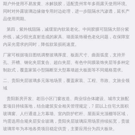
期户外使用不易发黄、水解脱胶，适配贵州常年多雨露天使用环境。
同时对外露玻璃边缘做专用封边处理，进一步阻隔水汽渗透，延长产
品使用周期。
第四，紫外线阻隔，减缓室内软装老化。中间胶膜可阻隔大部分紫
外线，减少阳光直射造成的家具、墙面装饰褪色老化问题，在保障室
内采光需求的同时，降低软装损耗速度。
厂家可根据项目图纸调整玻璃厚度、板面尺寸、曲面弧度，支持开
孔、开槽、钢化夹层复合、超白夹层、有色中间膜装饰夹层等多种定
制款式，覆盖家装小型隔断至大型幕墙超大板面等不同规格需求。
二、贵阳夹层玻璃多元落地场景，覆盖家装、工程、市政、文旅全领
域
贵阳新房开发、老旧小区门窗改造、商业综合体建设、城市文旅配
套项目持续落地，结合建筑安全相关管理规定，7 层以上住宅大面积
玻璃窗、人行通道上方幕墙、室内防护栏杆、屋面采光顶棚等区域，
均需选用合规夹层安全玻璃，贵阳夹层玻璃应用场景持续拓宽，贵玻
玻璃常年为本地各类项目稳定供货，主要应用分为四大板块。