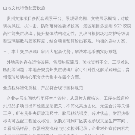
山地文旅特色配套设施
贵州文旅项目多配套观景平台、景观采光棚、文物展示橱窗，对玻
璃抗风压、抗冲击、防坠落标准要求较高，景区项目多选用 SGP 胶膜
高性能夹层玻璃，提升整体结构稳定性。贵玻可根据场地防护等级调
整玻璃层数与胶膜厚度，结合项目预算给出客观、均衡的选材方案。
三、本土夹层玻璃厂家四大配套优势，解决本地采购实际难题
外地采购存在运输破损、售后响应滞后、验收资料不全、工期难以
匹配等问题，本地合规贵州夹层玻璃厂家可针对性化解采购难点，贵
州贵玻玻璃核心配套优势集中在四个方面。
全流程标准化质检，产品符合现行国标规范
企业夹层车间执行闭环生产管控，从原片入库筛选、工序在线巡检
到成品多项目出库检测层层把关，不简化高压固化、无尘合片等关键
工序，所有贵州夹层玻璃尺寸、胶层粘结强度、碎片状态、耐湿热指
标均可匹配工程验收标准。采购方可到厂区实地参观夹层生产车间，
查看成品样品、仪器检测流程与批次检测记录，企业对外宣传内容均