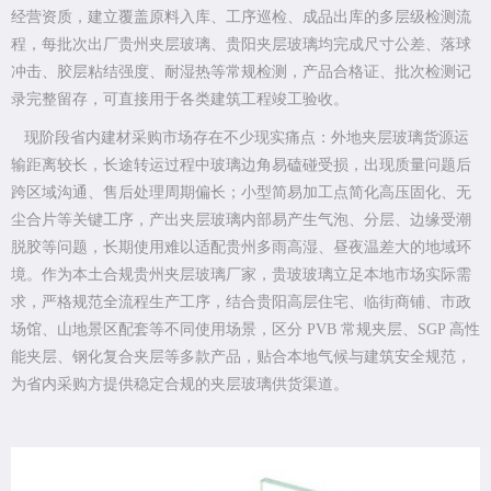
经营资质，建立覆盖原料入库、工序巡检、成品出库的多层级检测流
程，每批次出厂贵州夹层玻璃、贵阳夹层玻璃均完成尺寸公差、落球
冲击、胶层粘结强度、耐湿热等常规检测，产品合格证、批次检测记
录完整留存，可直接用于各类建筑工程竣工验收。
现阶段省内建材采购市场存在不少现实痛点：外地夹层玻璃货源运
输距离较长，长途转运过程中玻璃边角易磕碰受损，出现质量问题后
跨区域沟通、售后处理周期偏长；小型简易加工点简化高压固化、无
尘合片等关键工序，产出夹层玻璃内部易产生气泡、分层、边缘受潮
脱胶等问题，长期使用难以适配贵州多雨高湿、昼夜温差大的地域环
境。作为本土合规贵州夹层玻璃厂家，贵玻玻璃立足本地市场实际需
求，严格规范全流程生产工序，结合贵阳高层住宅、临街商铺、市政
场馆、山地景区配套等不同使用场景，区分 PVB 常规夹层、SGP 高性
能夹层、钢化复合夹层等多款产品，贴合本地气候与建筑安全规范，
为省内采购方提供稳定合规的夹层玻璃供货渠道。