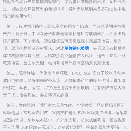
指标符合现行夹层玻璃国标规范。结合贵州本地多雨潮湿、紫外线充
足、城区交通噪音突出的地域特点，贵州夹层玻璃具备多项适配本地
场景的实用性能。
第一，碎片粘连防护，降低高空使用安全隐患。当玻璃受到外力撞
击产生裂纹时，中间高分子胶膜会牢牢粘连所有玻璃碎片，不会出现
碎片脱落、下坠情况，契合建筑玻璃应用规程中高层落地窗、采光
顶、玻璃护栏强制选材要求。对比
单片钢化玻璃
，夹层玻璃破损后整
体结构能够保持完整，大幅减少高空坠物伤人风险，适合 7 层以上住
宅落地窗、屋面采光棚、临街幕墙等外露高空场景长期使用。
第二，隔音降噪，优化室内声环境。PVB、SGP 高分子胶膜具备声
波阻尼效果，能够削弱室外车流、人群喧哗产生的噪音传播，贵阳临
街住宅、学校、医院、写字楼选用贵阳夹层玻璃，可有效降低室内噪
音干扰，改善居住、办公环境安静度。
第三，耐候防潮，适配本地湿润气候。企业根据产品使用场景区分
胶膜选型：常规室内门窗、室内护栏选用 PVB 胶膜夹层玻璃，适配常
规室内环境，采购成本适中；户外采光顶、超大板面幕墙、景区观景
平台选用 SGP 胶膜夹层玻璃，该材质抗潮湿、抗紫外线能力更强，长