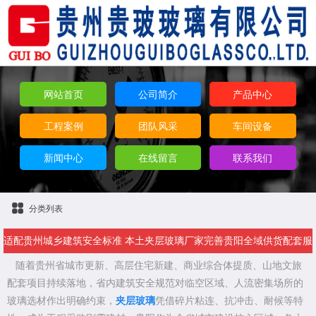
网站首页
公司简介
产品中心
工程案例
团队风采
车间设备
新闻中心
在线留言
联系我们
分类列表
适配贵州城乡建筑安全标准 本土夹层玻璃厂家完善贵阳全域供货配套服
随着贵州省城市更新、高层住宅新建、商业综合体提质、山地文旅
务
配套项目持续落地，省内建筑安全规范对临空区域、人流密集场所的
玻璃选材作出明确约束，
夹层玻璃
凭借碎片粘连、抗冲击、耐候等特