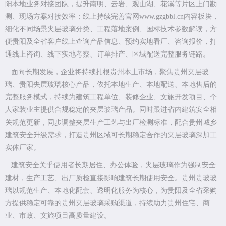
阳本地业务对接团队，提升南明、云岩、观山湖、花溪等片区上门勘
测、现场方案对接效率；线上持续完善官网www.gzgbbl.cn内容板块，
细化不同场景夹层玻璃分类、工程落地案例、国标技术参数解读，方
便贵阳及全省客户线上查询产品信息、预约实地看厂、咨询报价，打
通线上咨询、线下实地考察、订单排产、区域配送完整服务链路。
面向长期发展，企业将持续扎根贵州本土市场，聚焦贵州夹层玻
璃、贵阳夹层玻璃核心产品，依托本地生产、本地配送、本地售后的
完整服务模式，持续为建筑工程单位、装修企业、文旅开发项目、个
人家装业主提供合规稳定的夹层玻璃产品。同时跟进省内建筑安全相
关规范更新，同步调整夹层生产工艺与出厂检测标准，配合贵州城乡
建筑安全升级需求，打造贵州区域可长期稳定合作的夹层玻璃深加工
实体厂家。
建筑安全关乎使用者长期居住、办公体验，夹层玻璃作为强制安全
建材，生产工艺、出厂质检直接影响建筑长期使用安全。贵州贵玻玻
璃以规范生产、本地化配套、透明化服务为核心，为贵阳及全省采购
方提供稳定可靠的贵州夹层玻璃采购渠道，持续助力贵州住宅、商
业、市政、文旅项目高质量建设。