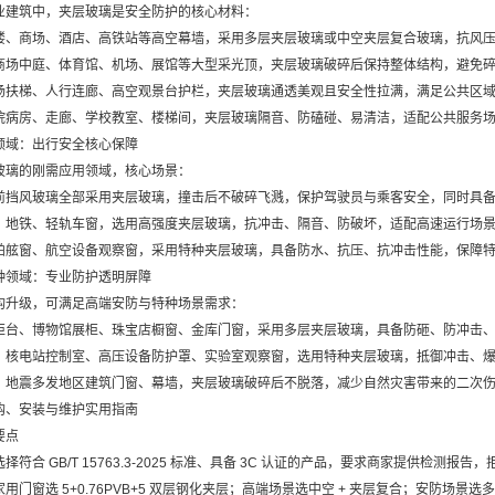
业建筑中，夹层玻璃是安全防护的核心材料：
楼、商场、酒店、高铁站等高空幕墙，采用多层夹层玻璃或中空夹层复合玻璃，抗风
商场中庭、体育馆、机场、展馆等大型采光顶，夹层玻璃破碎后保持整体结构，避免
场扶梯、人行连廊、高空观景台护栏，夹层玻璃通透美观且安全性拉满，满足公共区
院病房、走廊、学校教室、楼梯间，夹层玻璃隔音、防磕碰、易清洁，适配公共服务
领域：出行安全核心保障
玻璃的刚需应用领域，核心场景：
前挡风玻璃全部采用夹层玻璃，撞击后不破碎飞溅，保护驾驶员与乘客安全，同时具
、地铁、轻轨车窗，选用高强度夹层玻璃，抗冲击、隔音、防破坏，适配高速运行场
舶舷窗、航空设备观察窗，采用特种夹层玻璃，具备防水、抗压、抗冲击性能，保障
种领域：专业防护透明屏障
构升级，可满足高端安防与特种场景需求：
柜台、博物馆展柜、珠宝店橱窗、金库门窗，采用多层夹层玻璃，具备防砸、防冲击
：核电站控制室、高压设备防护罩、实验室观察窗，选用特种夹层玻璃，抵御冲击、
、地震多发地区建筑门窗、幕墙，夹层玻璃破碎后不脱落，减少自然灾害带来的二次
购、安装与维护实用指南
要点
符合 GB/T 15763.3-2025 标准、具备 3C 认证的产品，要求商家提供检测报告
用门窗选 5+0.76PVB+5 双层钢化夹层；高端场景选中空 + 夹层复合；安防场景选