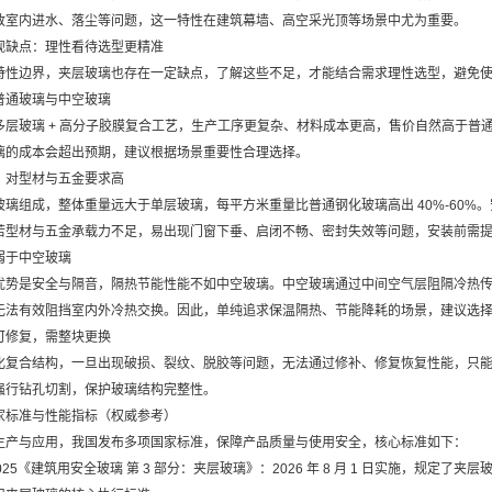
致室内进水、落尘等问题，这一特性在建筑幕墙、高空采光顶等场景中尤为重要。
观缺点：理性看待选型更精准
特性边界，夹层玻璃也存在一定缺点，了解这些不足，才能结合需求理性选型，避免
普通玻璃与中空玻璃
多层玻璃 + 高分子胶膜复合工艺，生产工序更复杂、材料成本更高，售价自然高于普
璃的成本会超出预期，建议根据场景重要性合理选择。
，对型材与五金要求高
玻璃组成，整体重量远大于单层玻璃，每平方米重量比普通钢化玻璃高出 40%-60
若型材与五金承载力不足，易出现门窗下垂、启闭不畅、密封失效等问题，安装前需
弱于中空玻璃
优势是安全与隔音，隔热节能性能不如中空玻璃。中空玻璃通过中间空气层阻隔冷热
无法有效阻挡室内外冷热交换。因此，单纯追求保温隔热、节能降耗的场景，建议选择中
可修复，需整块更换
化复合结构，一旦出现破损、裂纹、脱胶等问题，无法通过修补、修复恢复性能，只
强行钻孔切割，保护玻璃结构完整性。
家标准与性能指标（权威参考）
生产与应用，我国发布多项国家标准，保障产品质量与使用安全，核心标准如下：
3.3-2025《建筑用安全玻璃 第 3 部分：夹层玻璃》：2026 年 8 月 1 日实施