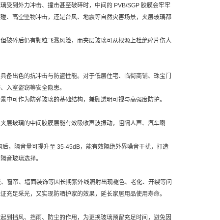
到外力冲击、撞击甚至破碎时，中间的 PVB/SGP 胶膜会牢牢
磕碰、高空坠物冲击，还是台风、地震等自然灾害场景，夹层玻璃都
高但破碎后仍有颗粒飞溅风险，而夹层玻璃可从根源上杜绝碎片伤人
，具备出色的抗冲击与防盗性能。对于低层住宅、临街商铺、珠宝门
坏、入室盗窃等安全隐患。
防场景中可作为防弹玻璃的基础结构，兼顾透明可视与高强度防护。
。夹层玻璃的中间胶膜层能有效吸收声波振动，阻隔人声、汽车喇
合结构后，隔音量可提升至 35-45dB，能有效隔绝外界噪音干扰，打造
的隔音玻璃选择。
、地板、窗帘、墙面装饰等因长期紫外线照射出现褪色、老化、开裂等问
保证充足采光，又实现防晒护家的效果，延长家居用品使用寿命。
时起到挡风、挡雨、防尘的作用，为更换玻璃预留充足时间，避免因