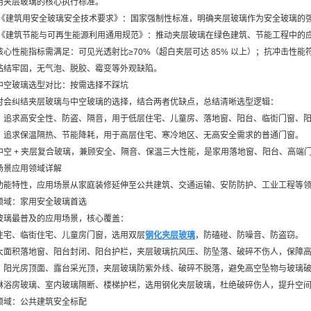
用夹层玻璃的核心执行标准。
-2025《建筑用安全玻璃安全技术要求》：国家强制性标准，明确夹层玻璃作为安全玻璃
-2021《建筑节能与可再生能源利用通用规范》：推动夹层玻璃在绿色建筑、节能工程中
心性能指标需满足：可见光透射比≥70%（超白夹层可达 85% 以上）；抗冲击性能符合 
粘结牢固，无气泡、脱胶、霉变等外观缺陷。
中空玻璃选型对比：按需选择不踩坑
时会纠结夹层玻璃与中空玻璃的选择，结合两者优缺点，总结清晰选型逻辑：
：追求高安全性、防盗、隔音，用于低层住宅、儿童房、落地窗、阳台、临街门窗、
：追求保温隔热、节能降耗，用于高层住宅、寒冷地区、无高安全需求的普通门窗。
中空 + 夹层复合玻璃，兼顾安全、隔音、保温三大性能，是家用落地窗、阳台、高端
场景应用领域详解
功能特性，应用场景从家庭装修延伸至公共建筑、交通运输、安防防护、工业工程等
领域：家用安全玻璃首选
玻璃最普及的应用场景，核心覆盖：
住宅、临街住宅、儿童房门窗，选用双层
钢化夹层玻璃
，防磕碰、防噪音、防盗窃。
大面积落地窗、阳台封闭、阳台护栏，夹层玻璃抗风压、防坠落、破碎不伤人，保障
：阳光房顶面、露台采光顶，夹层玻璃防紫外线、破碎不脱落，避免高空坠物与玻璃
淋浴房玻璃、室内玻璃隔断、楼梯护栏，选用钢化夹层玻璃，杜绝破碎伤人，提升空
领域：公共建筑安全标配