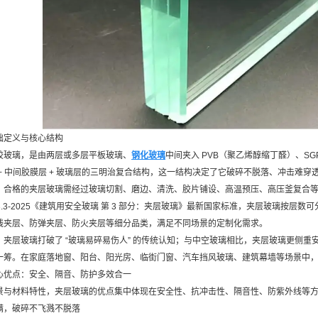
础定义与核心结构
胶玻璃，是由两层或多层平板玻璃、
钢化玻璃
中间夹入 PVB（聚乙烯醇缩丁醛）、S
+ 中间胶膜层 + 玻璃层的三明治复合结构，这一结构决定了它破碎不脱落、冲击难
，合格的夹层玻璃需经过玻璃切割、磨边、清洗、胶片铺设、高温预压、高压釜复合
15763.3-2025《建筑用安全玻璃 第 3 部分：夹层玻璃》最新国家标准，夹层玻
线夹层、防弹夹层、防火夹层等细分品类，满足不同场景的定制化需求。
，夹层玻璃打破了 “玻璃易碎易伤人” 的传统认知；与中空玻璃相比，夹层玻璃更侧
一筹。在家庭落地窗、阳台、阳光房、临街门窗、汽车挡风玻璃、建筑幕墙等场景中
心优点：安全、隔音、防护多效合一
景与材料特性，夹层玻璃的优点集中体现在安全性、抗冲击性、隔音性、防紫外线等
满，破碎不飞溅不脱落