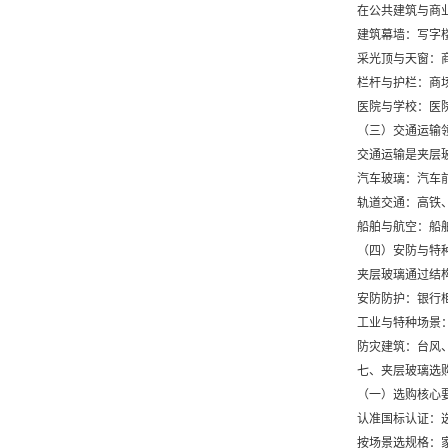
在公共建筑与商
建筑幕墙：写字
采光顶与天窗：
栏杆与护栏：商
医院与学校：医
（三）交通运输
交通运输是夹层
汽车玻璃：汽车
轨道交通：高铁
船舶与航空：船
（四）安防与特
夹层玻璃通过结
安防防护：银行
工业与特种场景
防灾建筑：台风
七、夹层玻璃选
（一）选购核心
认准国标认证：选择
按场景选规格：家