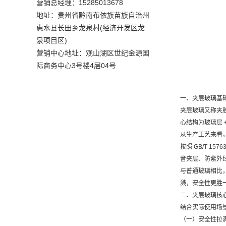
营销总经理：15285013678
地址：贵州省黔南布依族苗族自治州
惠水县长田乡龙泉村(经济开发区龙
泉项目区)
营销中心地址：观山湖区世纪金源国
际商务中心3号楼4层04号
一、夹层玻璃基
夹层玻璃又称夹
心结构为玻璃层 
从生产工艺来看
按照 GB/T 
音夹层、防紫外
与普通玻璃相比
溅，安全性更胜
二、夹层玻璃核
结合实际使用场
（一）安全性拉