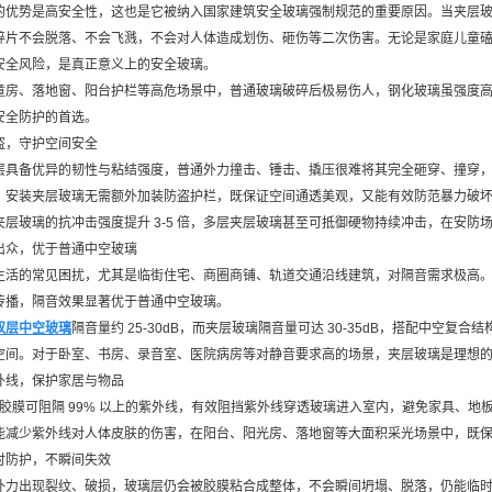
优势是高安全性，这也是它被纳入国家建筑安全玻璃强制规范的重要原因。当夹层玻璃受
碎片不会脱落、不会飞溅，不会对人体造成划伤、砸伤等二次伤害。无论是家庭儿童
安全风险，是真正意义上的安全玻璃。
童房、落地窗、阳台护栏等高危场景中，普通玻璃破碎后极易伤人，钢化玻璃虽强度
安全防护的首选。
盗，守护空间安全
层具备优异的韧性与粘结强度，普通外力撞击、锤击、撬压很难将其完全砸穿、撞穿
，安装夹层玻璃无需额外加装防盗护栏，既保证空间通透美观，又能有效防范暴力破
夹层玻璃的抗冲击强度提升 3-5 倍，多层夹层玻璃甚至可抵御硬物持续冲击，在安
出众，优于普通中空玻璃
生活的常见困扰，尤其是临街住宅、商圈商铺、轨道交通沿线建筑，对隔音需求极高
传播，隔音效果显著优于普通中空玻璃。
双层中空玻璃
隔音量约 25-30dB，而夹层玻璃隔音量可达 30-35dB，搭配中空复
空间。对于卧室、书房、录音室、医院病房等对静音要求高的场景，夹层玻璃是理想
外线，保护家居与物品
B 胶膜可阻隔 99% 以上的紫外线，有效阻挡紫外线穿透玻璃进入室内，避免家具
能减少紫外线对人体皮肤的伤害，在阳台、阳光房、落地窗等大面积采光场景中，既
时防护，不瞬间失效
外力出现裂纹、破损，玻璃层仍会被胶膜粘合成整体，不会瞬间坍塌、脱落，仍能临