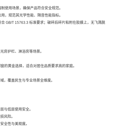
的强制使用场景，确保产品符合安全规范。
的应用，规范其光学性能、隔音性能指标。
GB/T 15763.3 标准要求；破碎后碎片粘附在胶膜上，无飞溅脱
阳光房护栏、淋浴房等场景。
门窗的黄金选择，适合对居住品质要求高的家庭。
领域，覆盖民生与专业场景全维度。
高层与低层使用安全。
破损风险。
间安全性与美观度。