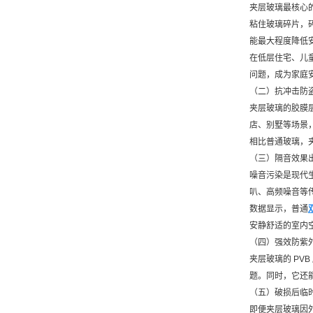
夹层玻璃最核心的
粘住玻璃碎片，
能最大程度降低
在低层住宅、儿
问题，成为家庭
（二）抗冲击防
夹层玻璃的胶膜
店、别墅等场景
相比普通玻璃，
（三）隔音效果
噪音污染是现代
叭、高频噪音等
数据显示，普通
安静舒适的室内
（四）强效防紫
夹层玻璃的 PV
题。同时，它还
（五）破损后临
即便夹层玻璃因