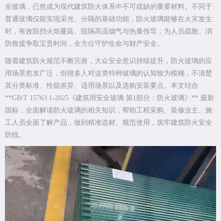
全玻璃，已然成为现代建筑防火体系中不可或缺的重要材料。不同于
普通玻璃仅能实现采光、分隔的基础功能，防火玻璃能够在火灾发生
时，有效阻挡火焰蔓延、阻隔高温烟气与热量传导，为人员疏散、消
防救援争取宝贵时间，全方位守护生命与财产安全。
随着建筑防火规范不断完善，大众安全意识持续提升，防火玻璃的应
用场景愈发广泛，但很多人对这类特种玻璃的认知较为模糊，不清楚
其分类标准、性能差异、适用场景以及选购安装要点。本文结合
**GB/T 15763.1-2025《建筑用安全玻璃 第1部分：防火玻璃》** 最新
国标，全面解读防火玻璃的相关知识，帮助工程采购、装修业主、施
工人员全面了解产品，做到精准选材、规范使用，筑牢建筑防火安全
防线。