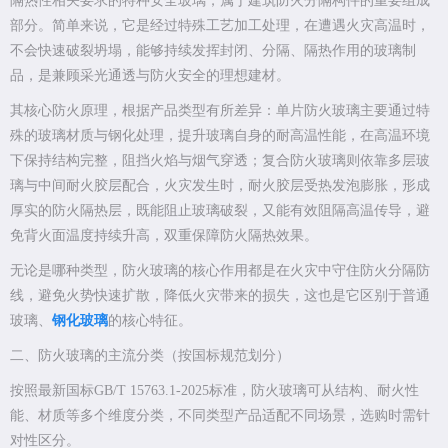
隔热性相关要求的特种安全玻璃，属于建筑防火分隔构件的重要组成
部分。简单来说，它是经过特殊工艺加工处理，在遭遇火灾高温时，
不会快速破裂坍塌，能够持续发挥封闭、分隔、隔热作用的玻璃制
品，是兼顾采光通透与防火安全的理想建材。
其核心防火原理，根据产品类型有所差异：单片防火玻璃主要通过特
殊的玻璃材质与钢化处理，提升玻璃自身的耐高温性能，在高温环境
下保持结构完整，阻挡火焰与烟气穿透；复合防火玻璃则依靠多层玻
璃与中间耐火胶层配合，火灾发生时，耐火胶层受热发泡膨胀，形成
厚实的防火隔热层，既能阻止玻璃破裂，又能有效阻隔高温传导，避
免背火面温度持续升高，双重保障防火隔热效果。
无论是哪种类型，防火玻璃的核心作用都是在火灾中守住防火分隔防
线，避免火势快速扩散，降低火灾带来的损失，这也是它区别于普通
玻璃、
钢化玻璃
的核心特征。
二、防火玻璃的主流分类（按国标规范划分）
按照最新国标GB/T 15763.1-2025标准，防火玻璃可从结构、耐火性
能、材质等多个维度分类，不同类型产品适配不同场景，选购时需针
对性区分。