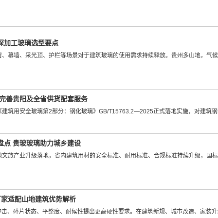
深加工玻璃选型要点
窗、幕墙、采光顶、护栏等场景对于建筑玻璃的使用需求持续释放。贵州多山地，气候
家完善贵阳及全省供货配套服务
5、《建筑用安全玻璃第2部分：钢化玻璃》GB/T15763.2—2025正式落地实施，
盘点 贵玻玻璃助力城乡建设
地文旅产业升级落地，省内建筑用材的安全标准、耐用标准、合规标准持续升级，国标
厂家适配山地建筑优势解析
抗冲击、碎片状态、平整度、耐候性提出更高硬性要求。在建筑新规、城市改造、家装